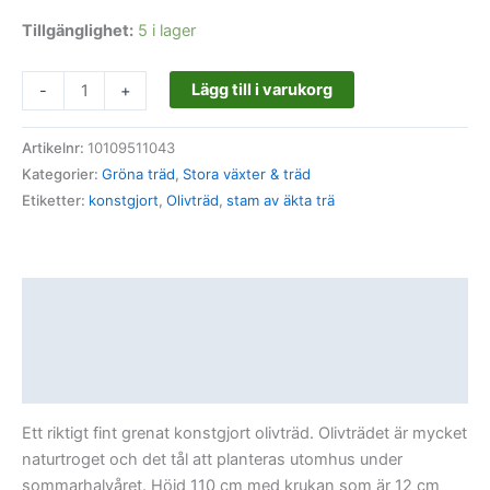
Tillgänglighet:
5 i lager
Lägg till i varukorg
-
+
Artikelnr:
10109511043
Kategorier:
Gröna träd
,
Stora växter & träd
Etiketter:
konstgjort
,
Olivträd
,
stam av äkta trä
Beskrivning
Ytterligare information
Recensioner (0)
Ett riktigt fint grenat konstgjort olivträd. Olivträdet är mycket
naturtroget och det tål att planteras utomhus under
sommarhalvåret. Höjd 110 cm med krukan som är 12 cm