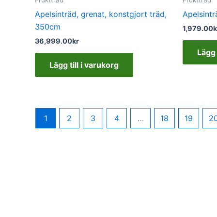
Apelsinträd, grenat, konstgjort träd,
Apelsintr
350cm
1,979.00
k
36,999.00
kr
Lägg 
Lägg till i varukorg
1
2
3
4
…
18
19
2