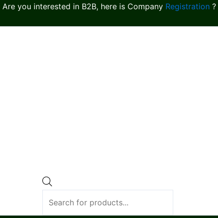
Are you interested in B2B, here is Company
Registration
?
Products
search