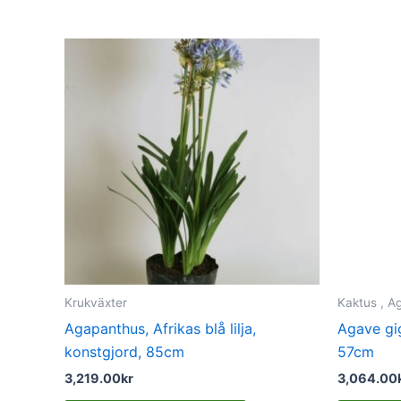
Krukväxter
Kaktus , A
Agapanthus, Afrikas blå lilja,
Agave gig
konstgjord, 85cm
57cm
3,219.00
kr
3,064.00