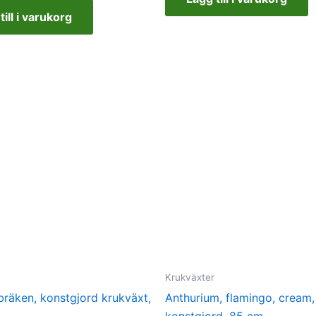
till i varukorg
Krukväxter
bräken, konstgjord krukväxt,
Anthurium, flamingo, cream,
konstgjord, 85 cm