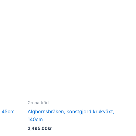
Gröna träd
, 45cm
Älghornsbräken, konstgjord krukväxt,
140cm
2,495.00
kr