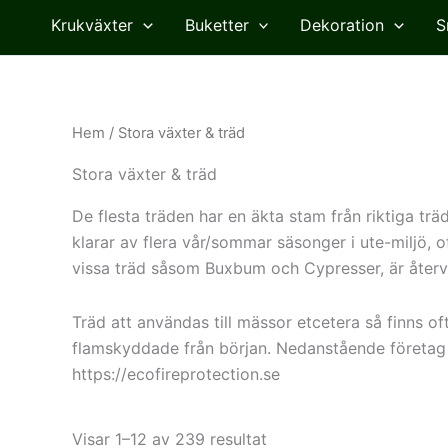
Krukväxter
Buketter
Dekoration
S
Hem
/ Stora växter & träd
Stora växter & träd
De flesta träden har en äkta stam från riktiga trä
klarar av flera vår/sommar säsonger i ute-miljö, o
vissa träd såsom Buxbum och Cypresser, är åter
Träd att användas till mässor etcetera så finns o
flamskyddade från början. Nedanstående företag 
https://ecofireprotection.se
Visar 1–12 av 239 resultat