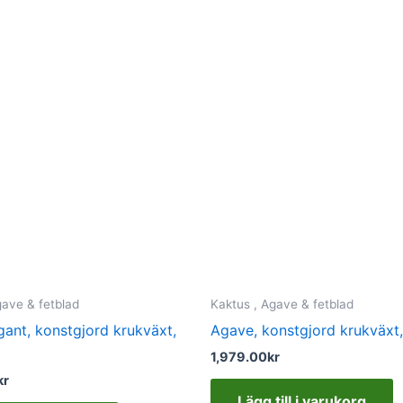
gave & fetblad
Kaktus , Agave & fetblad
ant, konstgjord krukväxt,
Agave, konstgjord krukväxt
1,979.00
kr
kr
Lägg till i varukorg