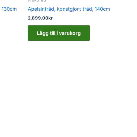
d, 130cm
Apelsinträd, konstgjort träd, 140cm
2,899.00
kr
Lägg till i varukorg