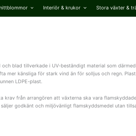
nittblommor
Interiör & krukor
Stora växter & tr
d och blad tillverkade i UV-beständigt material som därmed 
fta mer känsliga för stark vind än för solljus och regn. Pla
vunnen LDPE-plast.
fta krav från arrangören att växterna ska vara flamskyddad
säljer godkänt och miljövänligt flamskyddsmedel utan till