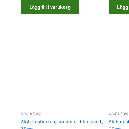
Lägg till i varukorg
Lägg 
Gröna träd
Gröna träd
Älghornsbräken, konstgjord krukväxt,
Älghorns
75cm
95cm