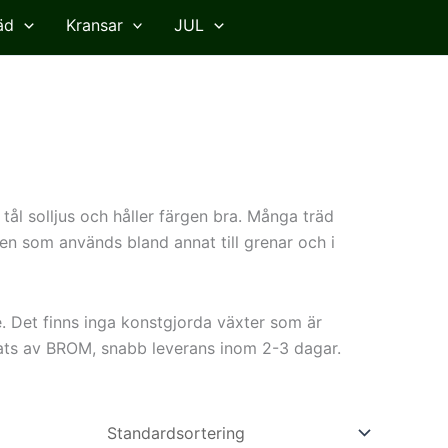
äd
Kransar
JUL
tål solljus och håller färgen bra. Många träd
sten som används bland annat till grenar och i
e. Det finns inga konstgjorda växter som är
sats av BROM, snabb leverans inom 2-3 dagar.