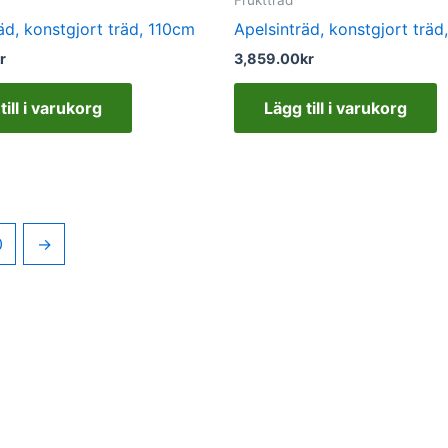
äd, konstgjort träd, 110cm
Apelsinträd, konstgjort trä
r
3,859.00
kr
till i varukorg
Lägg till i varukorg
0
→