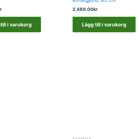
r
2,489.00
kr
till i varukorg
Lägg till i varukorg
Fruktträd