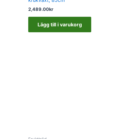
2,489.00
kr
Lägg till i varukorg
Fruktträd