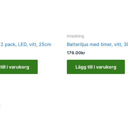
Inredning
, 2 pack, LED, vitt, 25cm
Batteriljus med timer, vitt, 
179.00
kr
till i varukorg
Lägg till i varukorg
Det
Det
ursprungliga
nuvarande
priset
priset
var:
är:
225.00kr.
175.00kr.