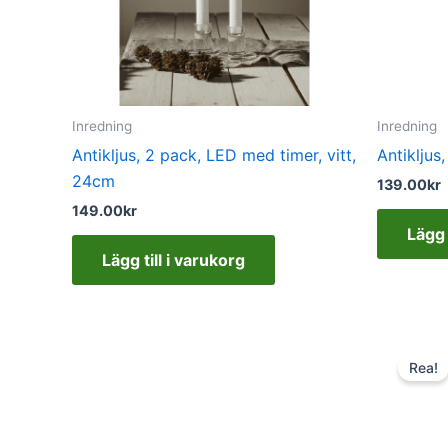
Inredning
Inredning
Antikljus, 2 pack, LED med timer, vitt,
Antikljus
24cm
139.00
kr
149.00
kr
Lägg 
Lägg till i varukorg
Rea!