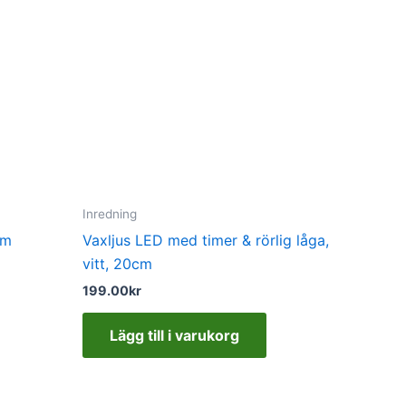
Inredning
cm
Vaxljus LED med timer & rörlig låga,
vitt, 20cm
199.00
kr
Lägg till i varukorg