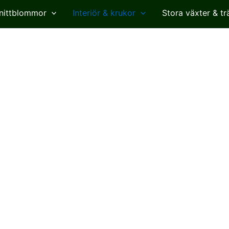
nittblommor
Interiör & krukor
Stora växter & tr