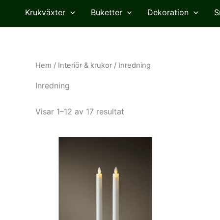
Krukväxter
Buketter
Dekoration
S
Hem
/
Interiör & krukor
/ Inredning
Inredning
Visar 1–12 av 17 resultat