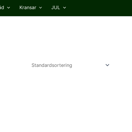
äd
Kransar
JUL