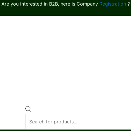
Are you interested in B2B, here is Company
Registration
?
Products
search