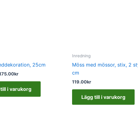
Inredning
nddekoration, 25cm
Möss med mössor, stix, 2 st
cm
175.00
kr
119.00
kr
till i varukorg
Lägg till i varukorg