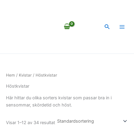
Hoppa
till
innehåll
Sök
Hem
/
Kvistar
/ Höstkvistar
Höstkvistar
Här hittar du olika sorters kvistar som passar bra in i
sensommar, skördetid och höst.
Visar 1–12 av 34 resultat