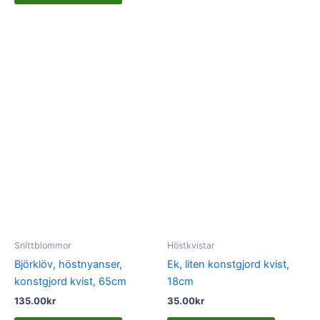
Snittblommor
Höstkvistar
Björklöv, höstnyanser,
Ek, liten konstgjord kvist,
konstgjord kvist, 65cm
18cm
135.00
kr
35.00
kr