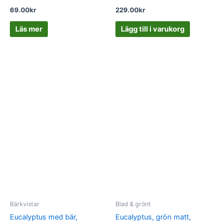
69.00
kr
229.00
kr
Läs mer
Lägg till i varukorg
Bärkvistar
Blad & grönt
Eucalyptus med bär,
Eucalyptus, grön matt,