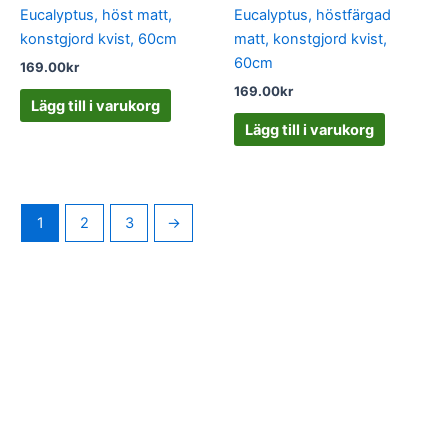
Eucalyptus, höst matt,
Eucalyptus, höstfärgad
konstgjord kvist, 60cm
matt, konstgjord kvist,
60cm
169.00
kr
169.00
kr
Lägg till i varukorg
Lägg till i varukorg
1
2
3
→