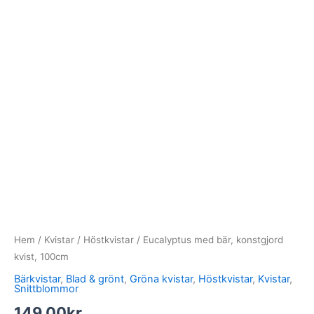
Hem
/
Kvistar
/
Höstkvistar
/ Eucalyptus med bär, konstgjord
kvist, 100cm
Bärkvistar
,
Blad & grönt
,
Gröna kvistar
,
Höstkvistar
,
Kvistar
,
Snittblommor
149.00
kr