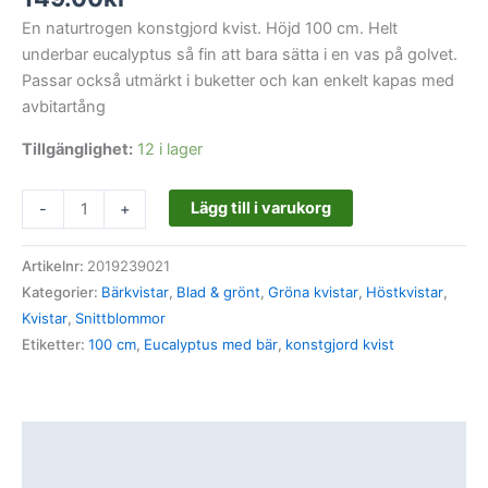
En naturtrogen konstgjord kvist. Höjd 100 cm. Helt
underbar eucalyptus så fin att bara sätta i en vas på golvet.
Passar också utmärkt i buketter och kan enkelt kapas med
avbitartång
Tillgänglighet:
12 i lager
Lägg till i varukorg
-
+
Artikelnr:
2019239021
Kategorier:
Bärkvistar
,
Blad & grönt
,
Gröna kvistar
,
Höstkvistar
,
Kvistar
,
Snittblommor
Etiketter:
100 cm
,
Eucalyptus med bär
,
konstgjord kvist
Beskrivning
Ytterligare information