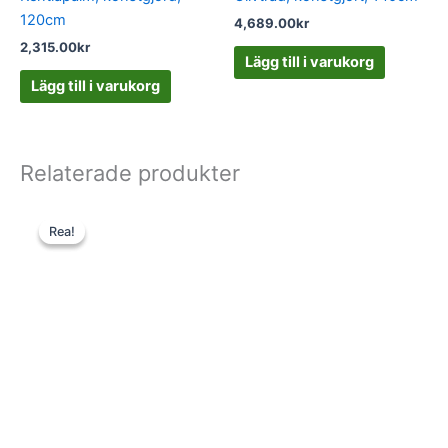
120cm
4,689.00
kr
2,315.00
kr
Lägg till i varukorg
Lägg till i varukorg
Relaterade produkter
Det
Det
ursprungliga
nuvarande
Rea!
Rea!
priset
priset
var:
är:
325.00kr.
169.00kr.