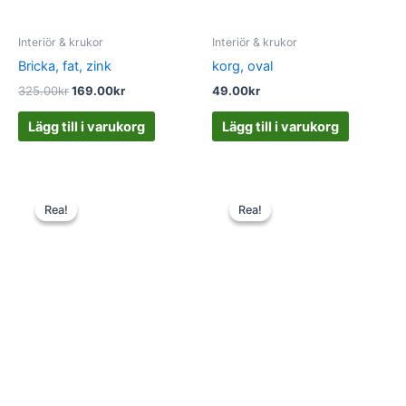
Interiör & krukor
Interiör & krukor
Bricka, fat, zink
korg, oval
325.00
kr
169.00
kr
49.00
kr
Lägg till i varukorg
Lägg till i varukorg
Det
Det
Det
Det
ursprungliga
nuvarande
ursprungliga
nuvarande
Rea!
Rea!
Rea!
Rea!
priset
priset
priset
priset
var:
är:
var:
är:
345.00kr.
195.00kr.
89.00kr.
49.00kr.