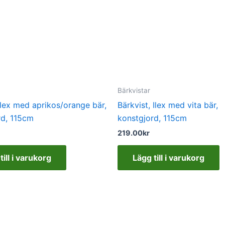
Bärkvistar
Ilex med aprikos/orange bär,
Bärkvist, Ilex med vita bär,
rd, 115cm
konstgjord, 115cm
219.00
kr
till i varukorg
Lägg till i varukorg