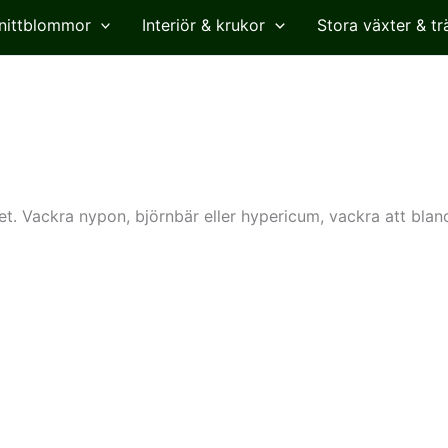
nittblommor
Interiör & krukor
Stora växter & tr
t. Vackra nypon, björnbär eller hypericum, vackra att blanda