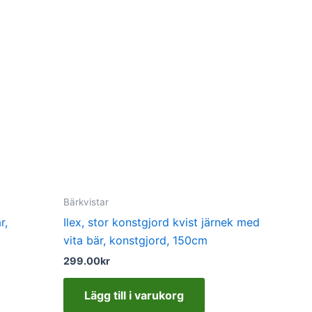
Bärkvistar
r,
Ilex, stor konstgjord kvist järnek med
vita bär, konstgjord, 150cm
299.00
kr
Lägg till i varukorg