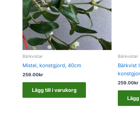
Bärkvistar
Bärkvistar
Mistel, konstgjord, 40cm
Bärkvist 
konstgjo
259.00
kr
259.00
kr
Lägg till i varukorg
Lägg 