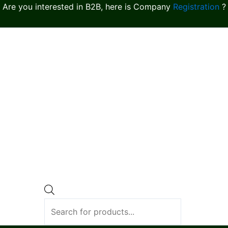
Are you interested in B2B, here is Company
Registration
?
Products
search