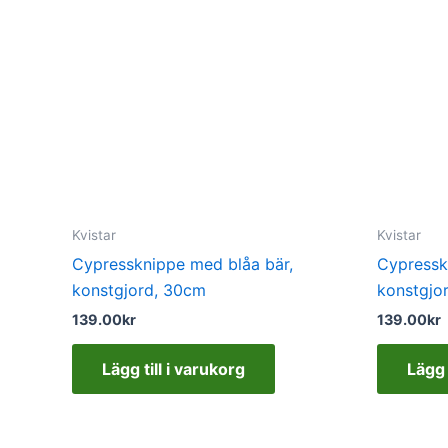
Kvistar
Kvistar
Cypressknippe med blåa bär,
Cypressk
konstgjord, 30cm
konstgjo
139.00
kr
139.00
kr
Lägg till i varukorg
Lägg 