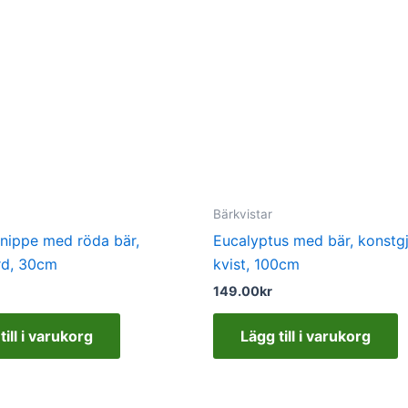
Bärkvistar
nippe med röda bär,
Eucalyptus med bär, konstg
rd, 30cm
kvist, 100cm
149.00
kr
till i varukorg
Lägg till i varukorg