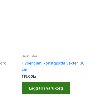
Bärkvistar
jord
Hypericum, konstgjorda växter, 38
cm
115.00
kr
Lägg till i varukorg