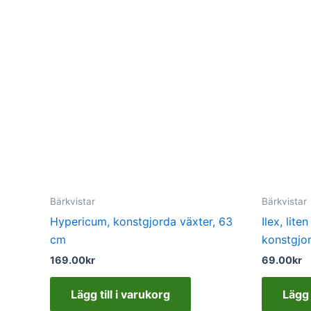
Bärkvistar
Bärkvistar
Hypericum, konstgjorda växter, 63
Ilex, lit
cm
konstgjo
169.00
kr
69.00
kr
Lägg till i varukorg
Lägg 