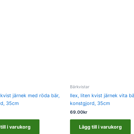
Bärkvistar
en kvist järnek med röda bär,
Ilex, liten kvist järnek vita bä
rd, 35cm
konstgjord, 35cm
69.00
kr
till i varukorg
Lägg till i varukorg