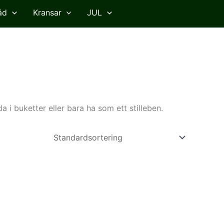
äd
Kransar
JUL
 i buketter eller bara ha som ett stilleben.