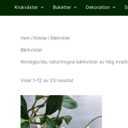
Krukväxter
Buketter
Dekoration
S
Hem
/
Kvistar
/ Bärkvistar
Bärkvistar
Konstgjorda, naturtrogna bärkvistar av hög kvalite
Visar 1–12 av 23 resultat