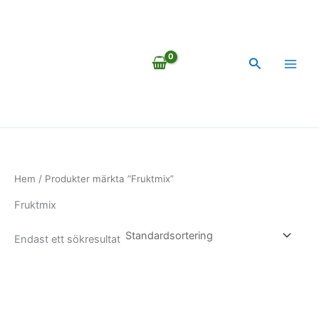
Hoppa
till
innehåll
Sök
Hem
/ Produkter märkta ”Fruktmix”
Fruktmix
Endast ett sökresultat