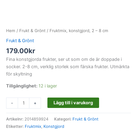
Hem
/
Frukt & Grönt
/ Fruktmix, konstgjord, 2 – 8 cm
Frukt & Grönt
179.00
kr
Fina konstgjorda frukter, ser ut som om de är doppade i
socker. 2-8 cm, verklig storlek som färska frukter. Utmärkta
för skyltning
Tillgänglighet:
12 i lager
Lägg till i varukorg
-
+
Artikelnr:
2014859924
Kategori:
Frukt & Grönt
Etiketter:
Fruktmix
,
Konstgjord