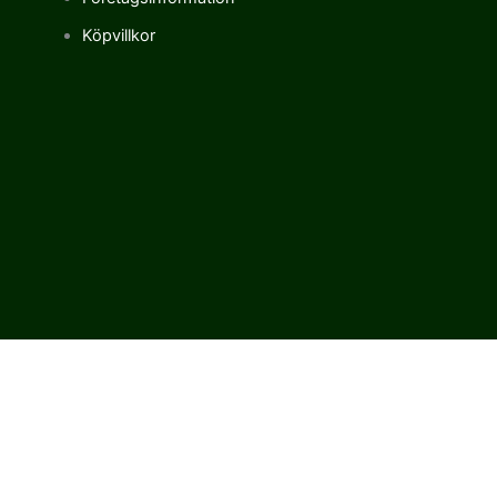
Köpvillkor
Vi använder cookies för att förbättra vår upplevelse på vår sajt.
Genom att använda vår webbplats samtycker du till vår
användning av cookies.
Cookie settings
ACCEPT