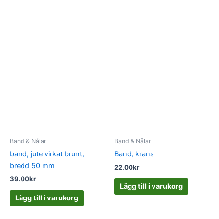
Band & Nålar
Band & Nålar
band, jute virkat brunt,
Band, krans
bredd 50 mm
22.00
kr
39.00
kr
Lägg till i varukorg
Lägg till i varukorg