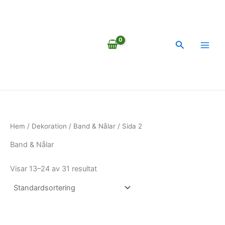
Hoppa
till
innehåll
Sök
Hem
/
Dekoration
/
Band & Nålar
/ Sida 2
Band & Nålar
Visar 13–24 av 31 resultat