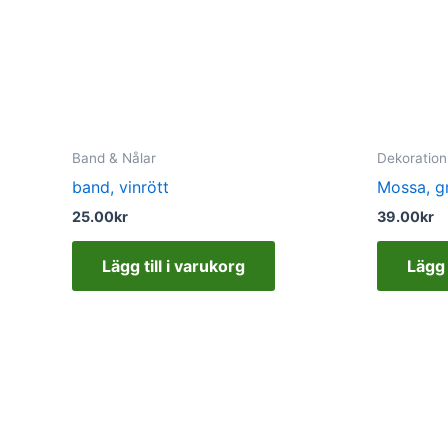
Band & Nålar
Dekoration
band, vinrött
Mossa, g
25.00
kr
39.00
kr
Lägg till i varukorg
Lägg 