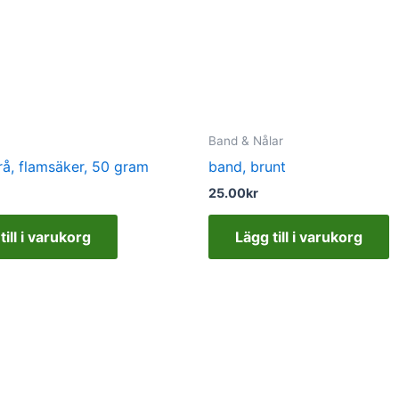
Band & Nålar
rå, flamsäker, 50 gram
band, brunt
25.00
kr
till i varukorg
Lägg till i varukorg