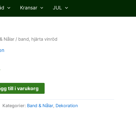
äd
Kransar
JUL
& Nålar
/ band, hjärta vinröd
on
r
gg till i varukorg
Kategorier:
Band & Nålar
,
Dekoration