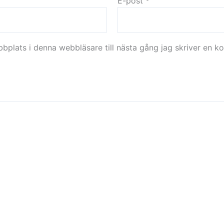
E-post
*
plats i denna webbläsare till nästa gång jag skriver en k