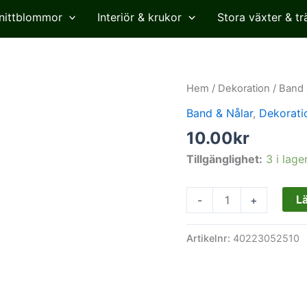
nittblommor
Interiör & krukor
Stora växter & tr
band,
Hem
/
Dekoration
/
Band 
hjärta
Band & Nålar
,
Dekorati
vinröd
10.00
kr
mängd
Tillgänglighet:
3 i lage
Lä
-
+
Artikelnr:
40223052510