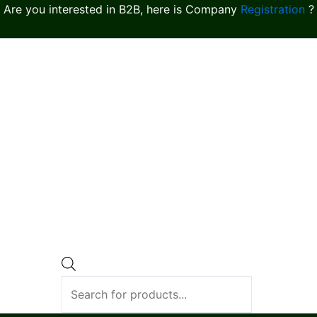
Are you interested in B2B, here is Company
Registration
?
Products
search