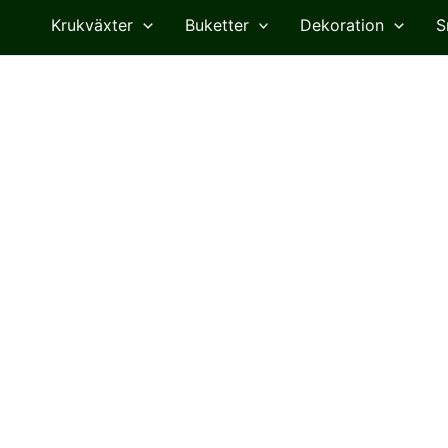
Krukväxter
Buketter
Dekoration
S