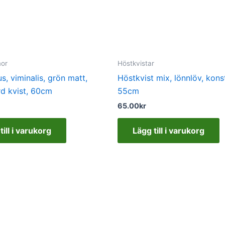
mor
Höstkvistar
s, viminalis, grön matt,
Höstkvist mix, lönnlöv, kons
rd kvist, 60cm
55cm
65.00
kr
till i varukorg
Lägg till i varukorg