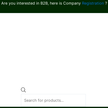
Are you interested in B2B, here is Company
Registration
?
Products
search