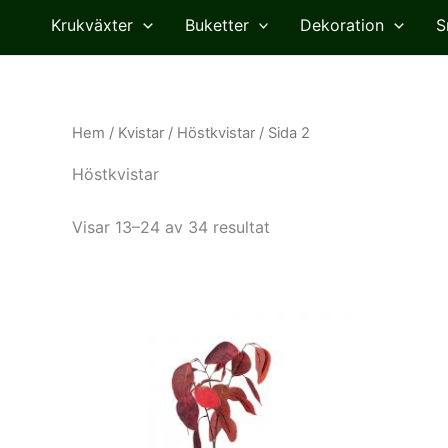
Krukväxter
Buketter
Dekoration
S
Hem
/
Kvistar
/
Höstkvistar
/ Sida 2
Höstkvistar
Visar 13–24 av 34 resultat