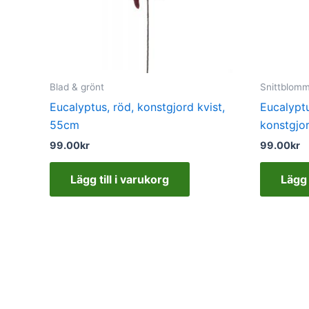
Blad & grönt
Snittblom
Eucalyptus, röd, konstgjord kvist,
Eucalyptu
55cm
konstgjo
99.00
kr
99.00
kr
Lägg till i varukorg
Lägg 