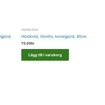
Höstkvistar
tgjord,
Höstkvist, lönnlöv, konstgjord, 40cm
75.00
kr
Lägg till i varukorg