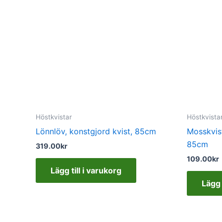
Höstkvistar
Höstkvista
Lönnlöv, konstgjord kvist, 85cm
Mosskvist
85cm
319.00
kr
109.00
kr
Lägg till i varukorg
Lägg 