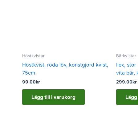
Höstkvistar
Bärkvistar
Höstkvist, röda löv, konstgjord kvist,
Ilex, sto
75cm
vita bär,
99.00
kr
299.00
kr
Lägg till i varukorg
Lägg 