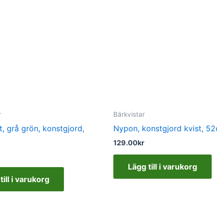
r
Bärkvistar
, grå grön, konstgjord,
Nypon, konstgjord kvist, 5
129.00
kr
Lägg till i varukorg
till i varukorg