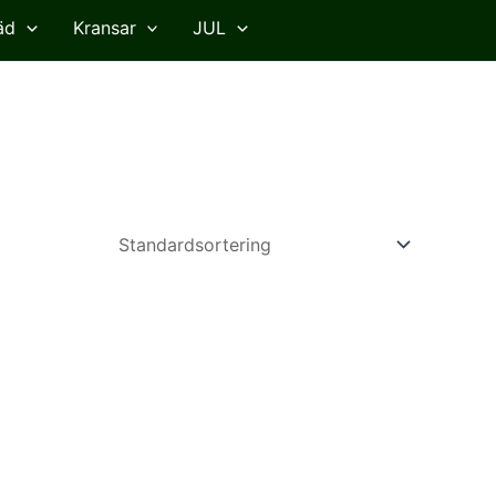
äd
Kransar
JUL