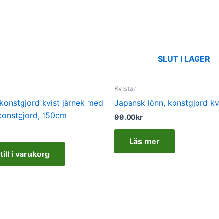
SLUT I LAGER
Kvistar
r konstgjord kvist järnek med
Japansk lönn, konstgjord kv
 konstgjord, 150cm
99.00
kr
Läs mer
till i varukorg