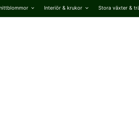
nittblommor
Interiör & krukor
Stora växter & tr