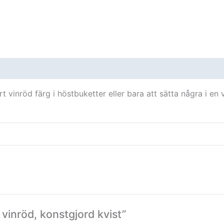
oner (0)
t vinröd färg i höstbuketter eller bara att sätta några i en 
 vinröd, konstgjord kvist”