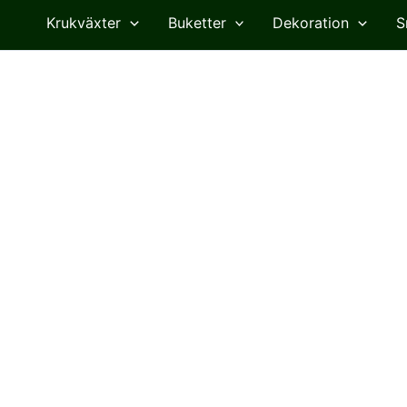
Krukväxter
Buketter
Dekoration
S