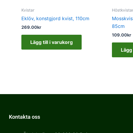
Kvistar
Höstkvista
Eklöv, konstgjord kvist, 110cm
Mosskvist
85cm
269.00
kr
109.00
kr
Lägg till i varukorg
Lägg 
Kontakta oss