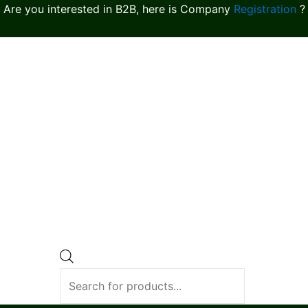
Are you interested in B2B, here is Company
Registration
?
Products
search