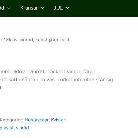
äd
Kransar
JUL
r
/ Eklöv, vinröd, konstgjord kvist
 med eklöv i vinrött. Läckert vinröd färg i
att sätta några i en vas. Torkar inte utan står sig
t.
Kategorier:
Höstkvistar
,
Kvistar
d kvist
,
vinröd