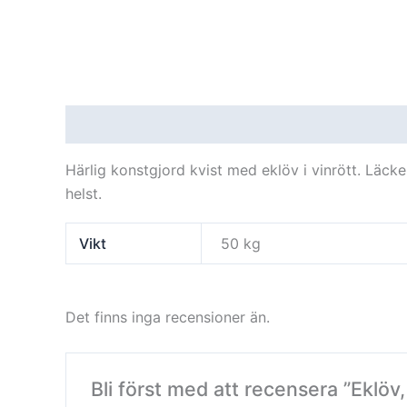
Beskrivning
Ytterligare information
Recensi
Härlig konstgjord kvist med eklöv i vinrött. Läcker
helst.
Vikt
50 kg
Det finns inga recensioner än.
Bli först med att recensera ”Eklöv,