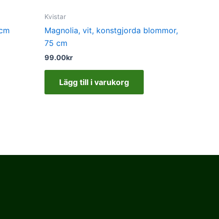
Kvistar
2cm
Magnolia, vit, konstgjorda blommor,
75 cm
99.00
kr
Lägg till i varukorg