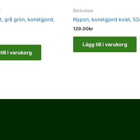
r
Bärkvistar
, grå grön, konstgjord,
Nypon, konstgjord kvist, 5
129.00
kr
Lägg till i varukorg
till i varukorg