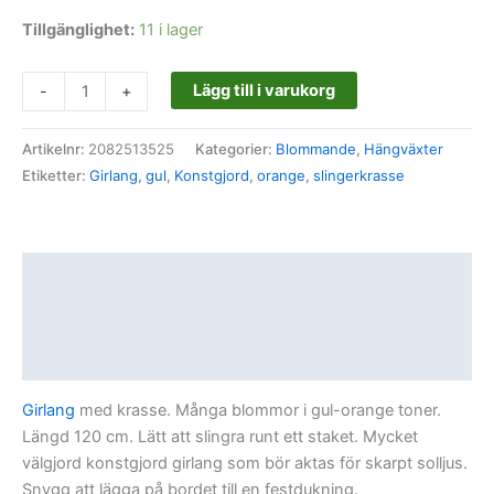
Tillgänglighet:
11 i lager
Lägg till i varukorg
-
+
Artikelnr:
2082513525
Kategorier:
Blommande
,
Hängväxter
Etiketter:
Girlang
,
gul
,
Konstgjord
,
orange
,
slingerkrasse
Beskrivning
Ytterligare information
Recensioner (0)
Girlang
med krasse. Många blommor i gul-orange toner.
Längd 120 cm. Lätt att slingra runt ett staket. Mycket
välgjord konstgjord girlang som bör aktas för skarpt solljus.
Snygg att lägga på bordet till en festdukning.