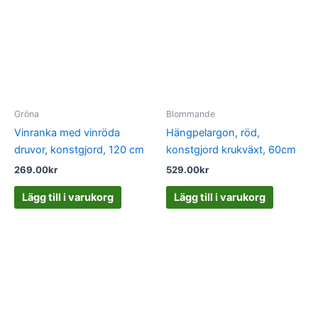
Gröna
Blommande
Vinranka med vinröda
Hängpelargon, röd,
druvor, konstgjord, 120 cm
konstgjord krukväxt, 60cm
269.00
kr
529.00
kr
Lägg till i varukorg
Lägg till i varukorg