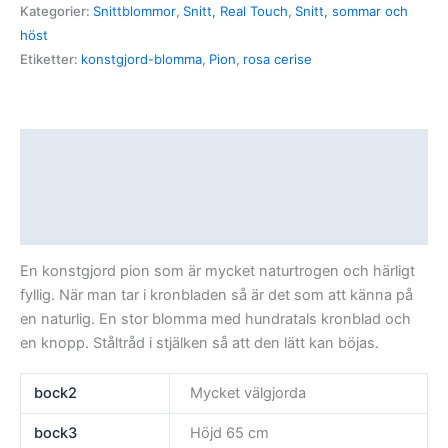
Kategorier:
Snittblommor
,
Snitt, Real Touch
,
Snitt, sommar och
höst
Etiketter:
konstgjord-blomma
,
Pion
,
rosa cerise
Beskrivning
Ytterligare information
Recensioner (0)
En konstgjord pion som är mycket naturtrogen och härligt
fyllig. När man tar i kronbladen så är det som att känna på
en naturlig. En stor blomma med hundratals kronblad och
en knopp. Ståltråd i stjälken så att den lätt kan böjas.
bock2
Mycket välgjorda
bock3
Höjd 65 cm