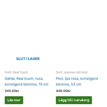
SLUT I LAGER
Snitt, Real Touch
Snitt, sommar och höst
Dahlia, Real touch, rosa,
Pion, ljus rosa, konstgjord
konstgjord blomma, 70 cm
blomma, 53 cm
245.00
kr
449.00
kr
Läs mer
Lägg till i varukorg