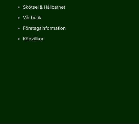
Skötsel & Hållbarhet
Vår butik
Företagsinformation
Köpvillkor
Vi använder cookies för att förbättra vår upplevelse på vår sajt.
Genom att använda vår webbplats samtycker du till vår