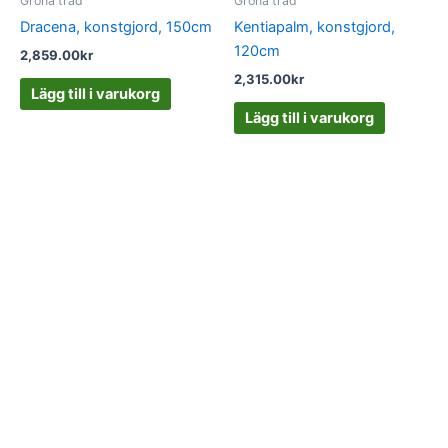
Gröna träd
Gröna träd
Dracena, konstgjord, 150cm
Kentiapalm, konstgjord,
120cm
2,859.00
kr
2,315.00
kr
Lägg till i varukorg
Lägg till i varukorg