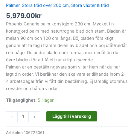
Palmer
,
Stora träd över 200 cm
,
Stora växter & träd
5,979.00
kr
Phoenix Canarie palm konstgjord 230 cm. Mycket fin
konstgjord palm med naturtrogna blad och stam. Bladen är
mellan 90 cm och 120 cm långa. Böj bladen försiktigt
genom att ta tag i främre delen av bladet och böj utåt/nedåt
i en båge. De undre bladen bör formas mer nedåt än du
övre bladen för att få ett naturligt utseende.
Palmen är en beställningsvara som vi tar hem när du har
lagt din order. Vi beräknar den ska vara er tillhanda inom 2-
4 arbetsdagar från vi fått din beställning. Ej lämplig utomhus
i oväder och hårda vindar.
Tillgänglighet:
5 i lager
Lägg till i varukorg
-
+
Artikelnr:
106723061