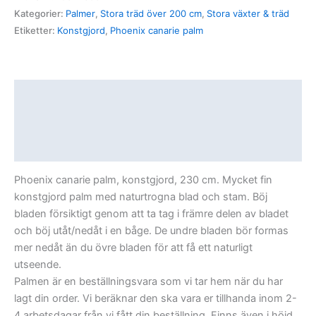
Kategorier:
Palmer
,
Stora träd över 200 cm
,
Stora växter & träd
Etiketter:
Konstgjord
,
Phoenix canarie palm
Beskrivning
Ytterligare information
Recensioner (0)
Phoenix canarie palm, konstgjord, 230 cm. Mycket fin
konstgjord palm med naturtrogna blad och stam. Böj
bladen försiktigt genom att ta tag i främre delen av bladet
och böj utåt/nedåt i en båge. De undre bladen bör formas
mer nedåt än du övre bladen för att få ett naturligt
utseende.
Palmen är en beställningsvara som vi tar hem när du har
lagt din order. Vi beräknar den ska vara er tillhanda inom 2-
4 arbetsdagar från vi fått din beställning. Finns även i höjd