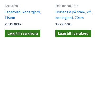
Gröna träd
Blommande träd
Lagerblad, konstgjord,
Hortensia på stam, vit,
110cm
konstgjord, 70cm
2,315.00
kr
1,979.00
kr
Lägg till i varukorg
Lägg till i varukorg