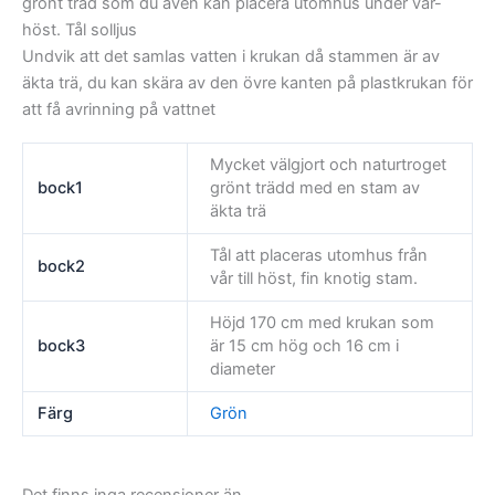
grönt träd som du även kan placera utomhus under vår-
höst. Tål solljus
Undvik att det samlas vatten i krukan då stammen är av
äkta trä, du kan skära av den övre kanten på plastkrukan för
att få avrinning på vattnet
Mycket välgjort och naturtroget
bock1
grönt trädd med en stam av
äkta trä
Tål att placeras utomhus från
bock2
vår till höst, fin knotig stam.
Höjd 170 cm med krukan som
bock3
är 15 cm hög och 16 cm i
diameter
Färg
Grön