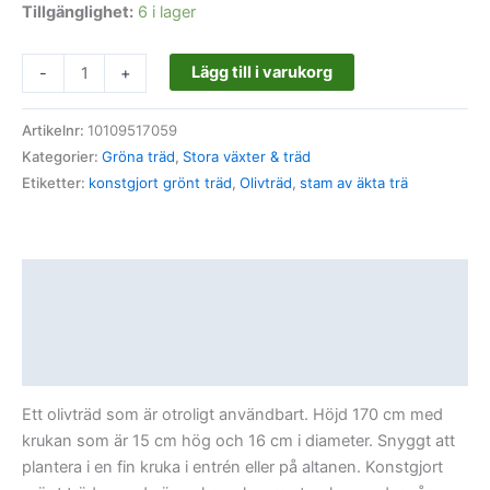
Tillgänglighet:
6 i lager
Lägg till i varukorg
-
+
Artikelnr:
10109517059
Kategorier:
Gröna träd
,
Stora växter & träd
Etiketter:
konstgjort grönt träd
,
Olivträd
,
stam av äkta trä
Beskrivning
Ytterligare information
Recensioner (0)
Ett olivträd som är otroligt användbart. Höjd 170 cm med
krukan som är 15 cm hög och 16 cm i diameter. Snyggt att
plantera i en fin kruka i entrén eller på altanen. Konstgjort