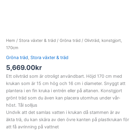
Hem
/
Stora växter & träd
/
Gröna träd
/ Olivträd, konstgjort,
170cm
Gröna träd
,
Stora växter & träd
5,669.00
kr
Ett olivträd som är otroligt användbart. Höjd 170 cm med
krukan som är 15 cm hög och 16 cm i diameter. Snyggt att
plantera i en fin kruka i entrén eller på altanen. Konstgjort
grönt träd som du även kan placera utomhus under vår-
höst. Tål solljus
Undvik att det samlas vatten i krukan då stammen är av
äkta trä, du kan skära av den övre kanten på plastkrukan för
att få avrinning på vattnet