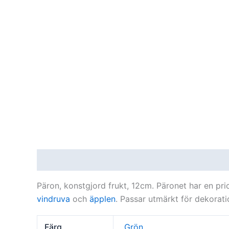
Beskrivning
Ytterligare information
Recensi
Päron, konstgjord frukt, 12cm. Päronet har en prick
vindruva
och
äpplen
. Passar utmärkt för dekorati
Färg
Grön