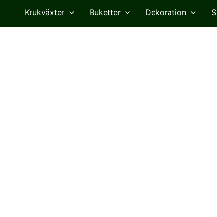
Krukväxter
Buketter
Dekoration
S