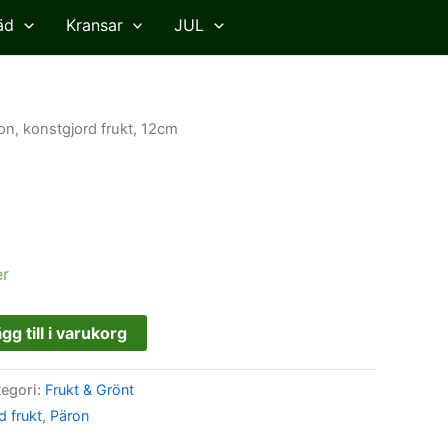
äd
Kransar
JUL
on, konstgjord frukt, 12cm
er
gg till i varukorg
tegori:
Frukt & Grönt
d frukt
,
Päron