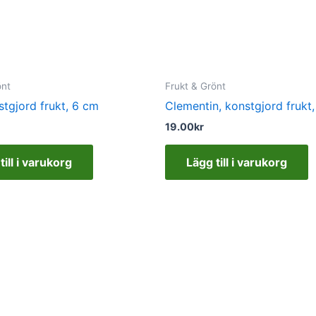
önt
Frukt & Grönt
stgjord frukt, 6 cm
Clementin, konstgjord frukt
19.00
kr
till i varukorg
Lägg till i varukorg