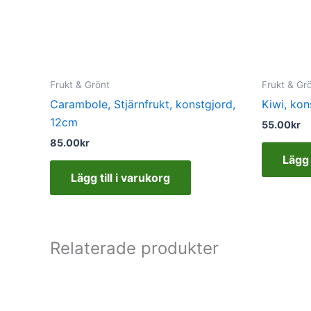
Frukt & Grönt
Frukt & Gr
Carambole, Stjärnfrukt, konstgjord,
Kiwi, kon
12cm
55.00
kr
85.00
kr
Lägg 
Lägg till i varukorg
Relaterade produkter