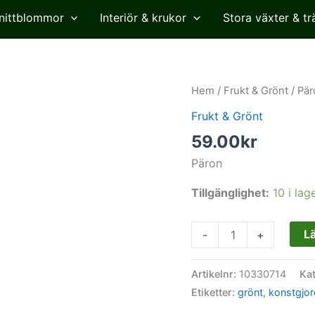
nittblommor
Interiör & krukor
Stora växter & tr
Päron,
Hem
/
Frukt & Grönt
/ Pär
konstgjord
Frukt & Grönt
frukt,
59.00
kr
12cm
mängd
Päron
Tillgänglighet:
10 i lag
Lä
-
+
Artikelnr:
10330714
Ka
Etiketter:
grönt
,
konstgjor