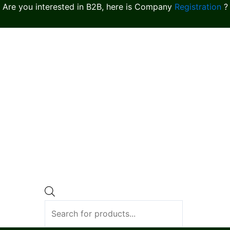
Are you interested in B2B, here is Company
Registration
?
Products
search