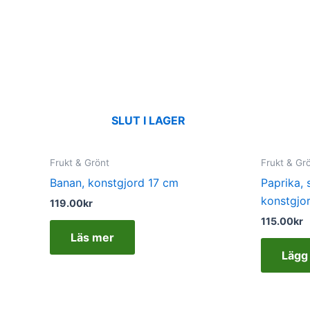
SLUT I LAGER
Frukt & Grönt
Frukt & Gr
Banan, konstgjord 17 cm
Paprika, 
konstgjo
119.00
kr
115.00
kr
Läs mer
Lägg 