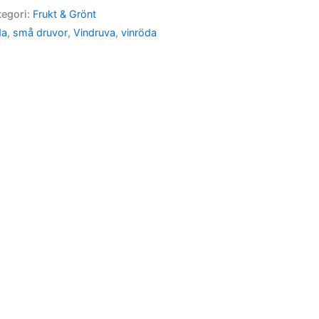
tegori:
Frukt & Grönt
da
,
små druvor
,
Vindruva
,
vinröda