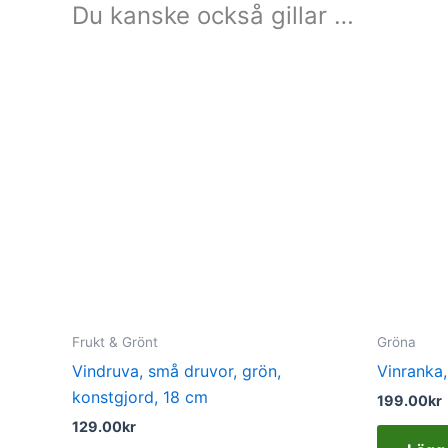
Du kanske också gillar …
Frukt & Grönt
Gröna
Vindruva, små druvor, grön,
Vinranka
konstgjord, 18 cm
199.00
kr
129.00
kr