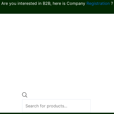
Are you interested in B2B, here is Company
Registration
?
Products
search