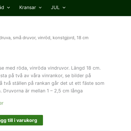
äd
Kransar
JUL
druva, små druvor, vinröd, konstgjord, 18 cm
ase med röda, vinröda vindruvor. Längd 18 cm.
ta på två av våra vinrankor, se bilder på
å två ställen på rankan går det ut ett fäste som
. Druvorna är mellan 1 – 2,5 cm långa
er
gg till i varukorg