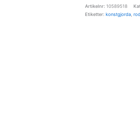
Artikelnr:
10589518
Ka
Etiketter:
konstgjorda
,
ro