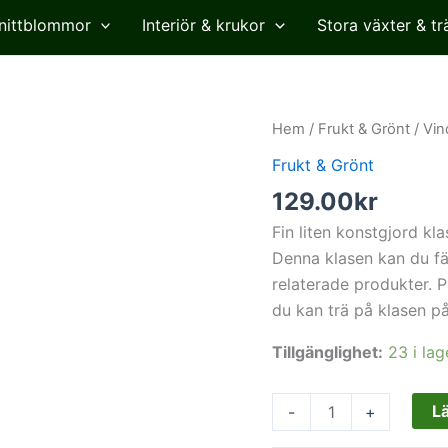
nittblommor
Interiör & krukor
Stora växter & tr
Vindruva,
Hem
/
Frukt & Grönt
/ Vin
små
Frukt & Grönt
druvor,
129.00
kr
vinröd,
konstgjord,
Fin liten konstgjord kl
18
Denna klasen kan du fäs
cm
relaterade produkter. P
mängd
du kan trä på klasen på
Tillgänglighet:
23 i lag
Lä
-
+