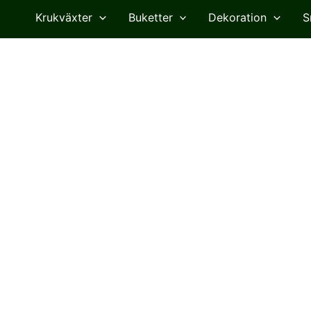
Krukväxter
Buketter
Dekoration
S