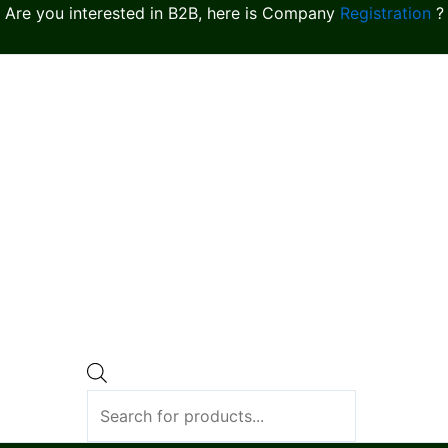
Are you interested in B2B, here is Company
Registration
?
Products
search