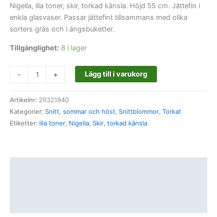
Nigella, lila toner, skir, torkad känsla. Höjd 55 cm. Jättefin i
enkla glasvaser. Passar jättefint tillsammans med olika
sorters gräs och i ängsbuketter.
Tillgänglighet:
8 i lager
Lägg till i varukorg
-
+
Artikelnr:
20321940
Kategorier:
Snitt, sommar och höst
,
Snittblommor
,
Torkat
Etiketter:
lila toner
,
Nigella
,
Skir
,
torkad känsla
Beskrivning
Ytterligare information
Recensioner (0)