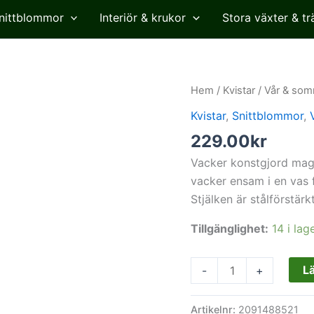
nittblommor
Interiör & krukor
Stora växter & tr
Magnolia,
Hem
/
Kvistar
/
Vår & som
lila,
Kvistar
,
Snittblommor
,
konstgjord
229.00
kr
blomma,
75
Vacker konstgjord magno
cm
vacker ensam i en vas f
mängd
Stjälken är stålförstä
Tillgänglighet:
14 i lag
Lä
-
+
Artikelnr:
2091488521