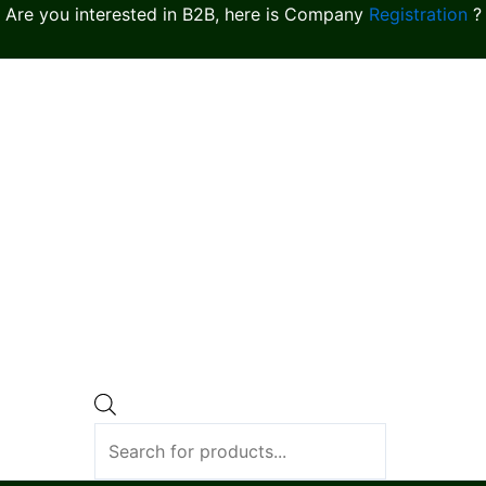
Are you interested in B2B, here is Company
Registration
?
Products
search