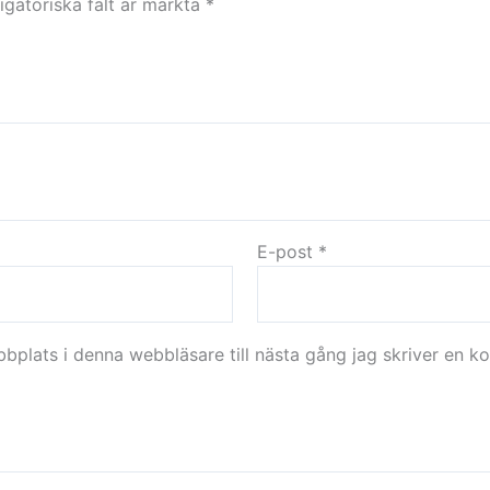
igatoriska fält är märkta
*
E-post
*
plats i denna webbläsare till nästa gång jag skriver en k