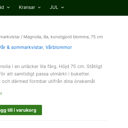
äd
Kransar
JUL
markvistar
/ Magnolia, lila, konstgjord blomma, 75 cm
Vår & sommarkvistar
,
Vårblommor
lia i en urläcker lila färg. Höjd 75 cm. Ståtligt
ör att samtidigt passa utmärkt i buketter.
rkt och därmed formbar utifrån dina önskemål
er
gg till i varukorg