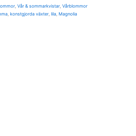
blommor
,
Vår & sommarkvistar
,
Vårblommor
omma
,
konstgjorda växter
,
lila
,
Magnolia