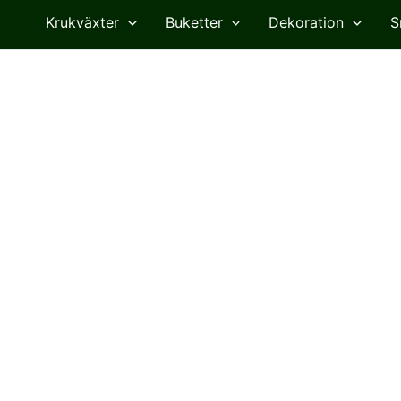
Krukväxter
Buketter
Dekoration
S