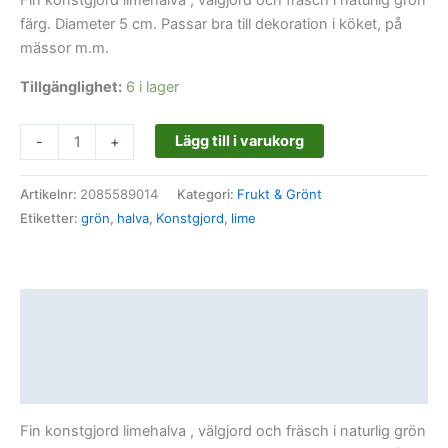
Fin konstgjord limehalva , välgjord och fräsch i naturlig grön
färg. Diameter 5 cm. Passar bra till dekoration i köket, på
mässor m.m.
Tillgänglighet:
6 i lager
Lägg till i varukorg
-
+
Artikelnr:
2085589014
Kategori:
Frukt & Grönt
Etiketter:
grön
,
halva
,
Konstgjord
,
lime
Beskrivning
Ytterligare information
Recensioner (0)
Fin konstgjord limehalva , välgjord och fräsch i naturlig grön