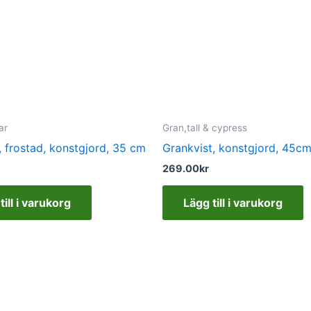
ar
Gran,tall & cypress
, frostad, konstgjord, 35 cm
Grankvist, konstgjord, 45c
269.00
kr
till i varukorg
Lägg till i varukorg