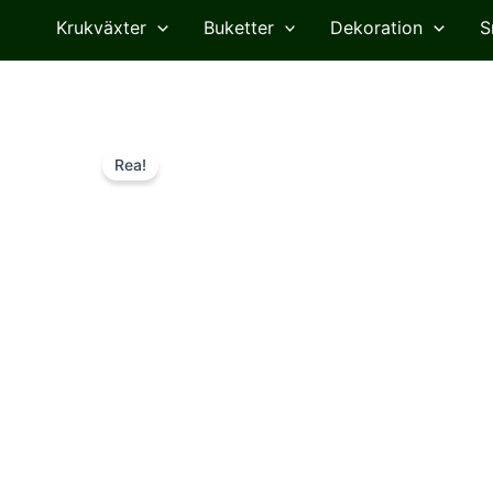
Krukväxter
Buketter
Dekoration
S
Rea!