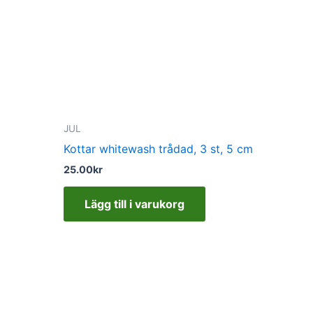
JUL
m
Kottar whitewash trådad, 3 st, 5 cm
25.00
kr
Lägg till i varukorg