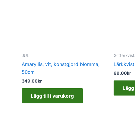
JUL
Glitterkvist
Amaryllis, vit, konstgjord blomma,
Lärkkvist
50cm
69.00
kr
349.00
kr
Lägg 
Lägg till i varukorg