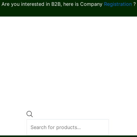
Are you interested in B2B, here is Company
Registration
?
Products
search