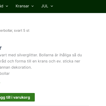
äd
Kransar
JUL
Det
terbollar, svart 5 st
ngliga
nuvarande
priset
r
är:
r.
15.00kr.
vart med silverglitter. Bollarna är ihåliga så du
råd och forma till en krans och ev. sticka ner
 annan dekoration.
rbollar
r
gg till i varukorg