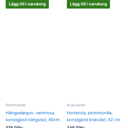
Lägg till i varukorg
Lägg till i varukorg
Blommande
Krukväxter
Hängpelargon, varmrosa,
Hortensia, plommonlila,
konstgjord hängväxt, 60cm
konstgjord krukväxt, 42 cm
529.00
kr
349.00
kr