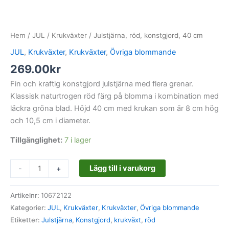
Hem
/
JUL
/
Krukväxter
/ Julstjärna, röd, konstgjord, 40 cm
JUL
,
Krukväxter
,
Krukväxter
,
Övriga blommande
269.00
kr
Fin och kraftig konstgjord julstjärna med flera grenar.
Klassisk naturtrogen röd färg på blomma i kombination med
läckra gröna blad. Höjd 40 cm med krukan som är 8 cm hög
och 10,5 cm i diameter.
Tillgänglighet:
7 i lager
Lägg till i varukorg
-
+
Artikelnr:
10672122
Kategorier:
JUL
,
Krukväxter
,
Krukväxter
,
Övriga blommande
Etiketter:
Julstjärna
,
Konstgjord
,
krukväxt
,
röd