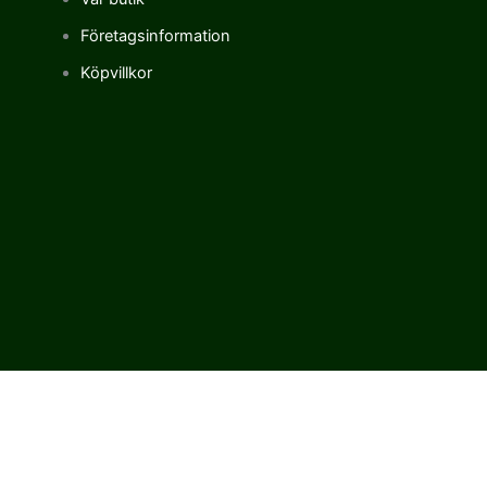
Företagsinformation
Köpvillkor
Vi använder cookies för att förbättra vår upplevelse på vår sajt.
Genom att använda vår webbplats samtycker du till vår
användning av cookies.
Cookie settings
ACCEPT