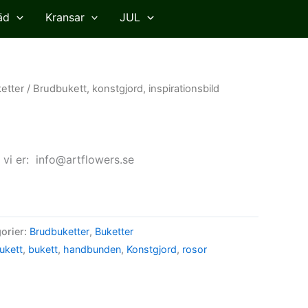
äd
Kransar
JUL
etter
/ Brudbukett, konstgjord, inspirationsbild
 vi er: info@artflowers.se
orier:
Brudbuketter
,
Buketter
ukett
,
bukett
,
handbunden
,
Konstgjord
,
rosor