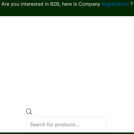
Are you interested in B2B, here is Company
Registration
?
Products
search