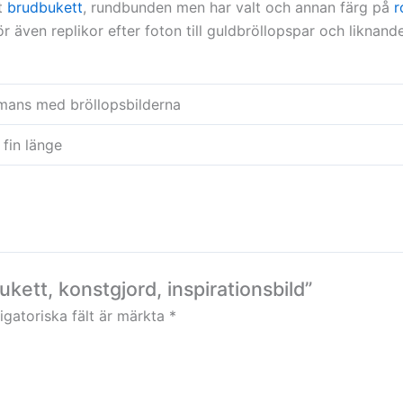
lt
brudbukett
, rundbunden men har valt och annan färg på
r
ör även replikor efter foton till guldbröllopspar och liknan
mmans med bröllopsbilderna
 fin länge
kett, konstgjord, inspirationsbild”
igatoriska fält är märkta
*