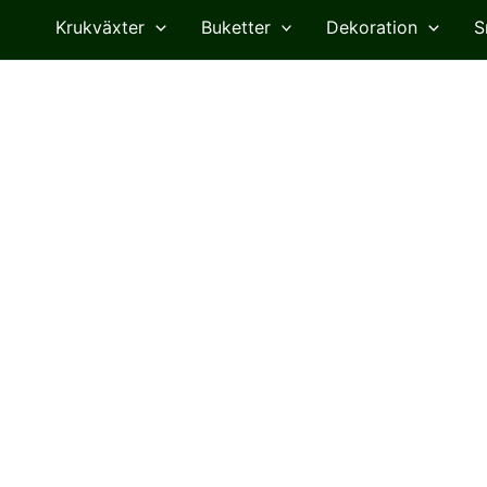
Krukväxter
Buketter
Dekoration
S