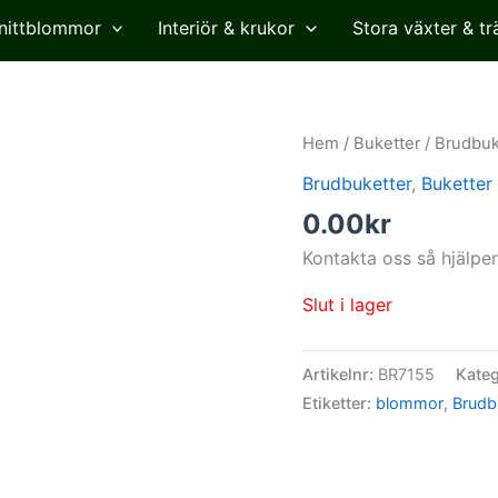
nittblommor
Interiör & krukor
Stora växter & tr
Hem
/
Buketter
/
Brudbuk
Brudbuketter
,
Buketter
0.00
kr
Kontakta oss så hjälper
Slut i lager
Artikelnr:
BR7155
Kateg
Etiketter:
blommor
,
Brudb