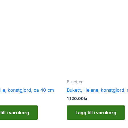
Buketter
ille, konstgjord, ca 40 cm
Bukett, Helene, konstgjord,
1,120.00
kr
till i varukorg
Lägg till i varukorg