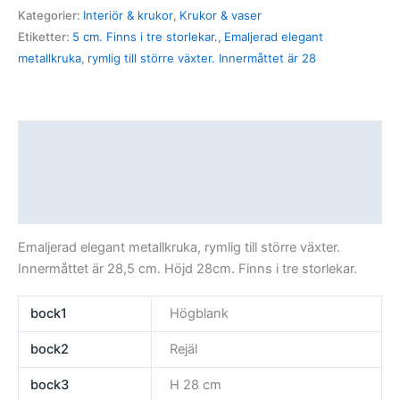
Kategorier:
Interiör & krukor
,
Krukor & vaser
Etiketter:
5 cm. Finns i tre storlekar.
,
Emaljerad elegant
metallkruka
,
rymlig till större växter. Innermåttet är 28
Beskrivning
Ytterligare information
Recensioner (0)
Emaljerad elegant metallkruka, rymlig till större växter.
Innermåttet är 28,5 cm. Höjd 28cm. Finns i tre storlekar.
bock1
Högblank
bock2
Rejäl
bock3
H 28 cm