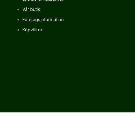
Vår butik
Företagsinformation
Köpvillkor
Vi använder cookies för att förbättra vår upplevelse på vår sajt.
Genom att använda vår webbplats samtycker du till vår
användning av cookies.