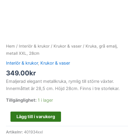
Hem
/
Interiör & krukor
/
Krukor & vaser
/ Kruka, grå emalj,
metall XXL, 28cm
Interiör & krukor
,
Krukor & vaser
349.00
kr
Emaljerad elegant metallkruka, rymlig till större växter.
Innermåttet är 28,5 cm. Höjd 28cm. Finns i tre storlekar.
Tillgänglighet:
1 i lager
Lägg till i varukorg
Artikelnr:
401934xxl