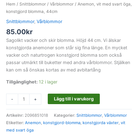
Hem
/
Snittblommor
/
Vårblommor
/ Anemon, vit med svart öga,
konstgjord blomma, 44cm
Snittblommor
,
Vårblommor
85.00
kr
Sagolikt vacker och skir blomma. Höjd 44 cm. Vi älskar
konstgjorda anemoner som står sig fina länge. En mycket
vacker och naturtrogen konstgjord blomma som också
passar utmärkt till buketter med andra vårblommor. Stjälken
kan om så önskas kortas av med avbitartång
Tillgänglighet:
12 i lager
Lägg till i varukorg
-
+
Artikelnr:
2096851018
Kategorier:
Snittblommor
,
Vårblommor
Etiketter:
Anemon
,
konstgjord-blomma
,
konstgjorda växter
,
vit
med svart öga