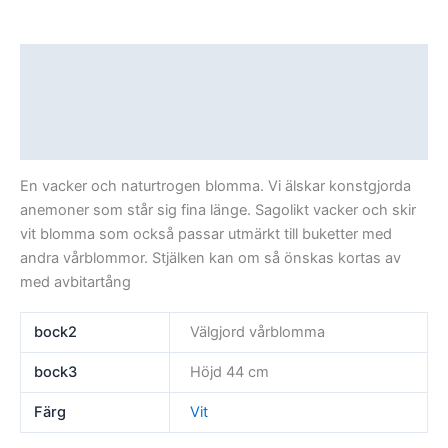
Beskrivning
Ytterligare information
Recensioner (0)
En vacker och naturtrogen blomma. Vi älskar konstgjorda
anemoner som står sig fina länge. Sagolikt vacker och skir
vit blomma som också passar utmärkt till buketter med
andra vårblommor. Stjälken kan om så önskas kortas av
med avbitartång
bock2
Välgjord vårblomma
bock3
Höjd 44 cm
Färg
Vit