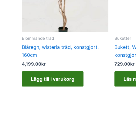
Blommande träd
Buketter
Blåregn, wisteria träd, konstgjort,
Bukett, W
160cm
konstgjo
4,199.00
kr
729.00
kr
Lägg till i varukorg
Läs 