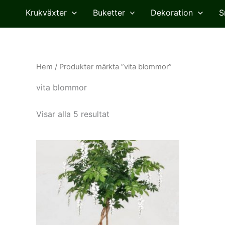
Krukväxter
Buketter
Dekoration
S
Hem
/ Produkter märkta ”vita blommor”
vita blommor
Visar alla 5 resultat