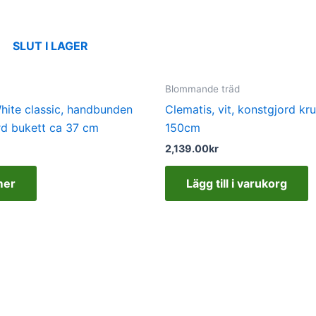
SLUT I LAGER
Blommande träd
hite classic, handbunden
Clematis, vit, konstgjord kr
rd bukett ca 37 cm
150cm
2,139.00
kr
mer
Lägg till i varukorg