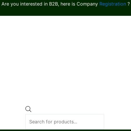
Are you interested in B2B, here is Company
Registration
?
Products
search