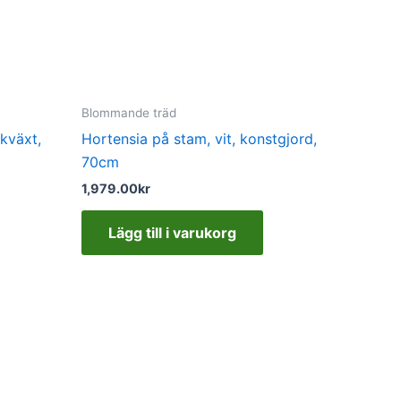
Blommande träd
ukväxt,
Hortensia på stam, vit, konstgjord,
70cm
1,979.00
kr
Lägg till i varukorg