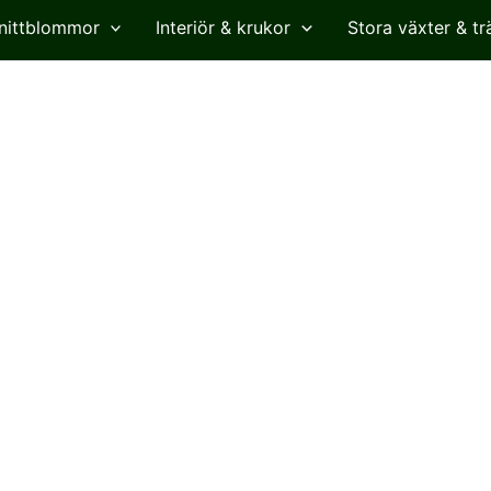
nittblommor
Interiör & krukor
Stora växter & tr