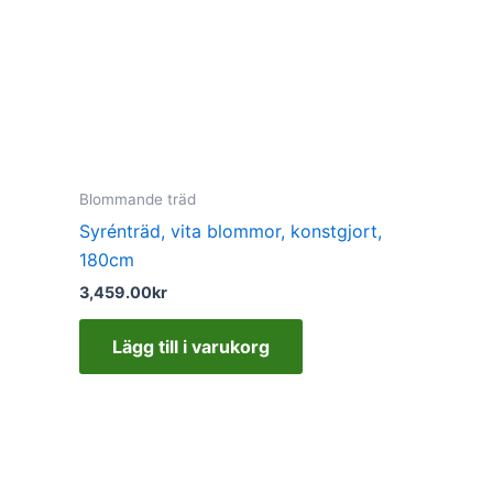
Blommande träd
Syrénträd, vita blommor, konstgjort,
180cm
3,459.00
kr
Lägg till i varukorg