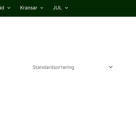
äd
Kransar
JUL