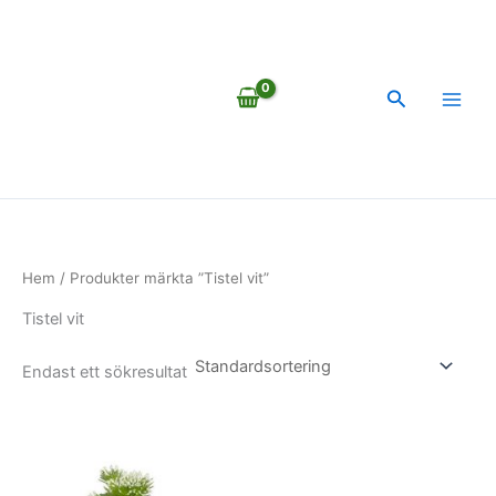
Hoppa
till
innehåll
Sök
Hem
/ Produkter märkta ”Tistel vit”
Tistel vit
Endast ett sökresultat