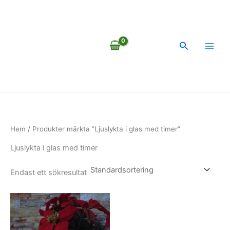
Hoppa
till
innehåll
Sök
Hem
/ Produkter märkta ”Ljuslykta i glas med timer”
Ljuslykta i glas med timer
Endast ett sökresultat