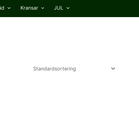
äd
Kransar
JUL