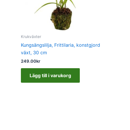
Krukväxter
Kungsängslilja, Frittilaria, konstgjord
växt, 30 cm
249.00
kr
Lägg till i varukorg