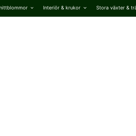
nittblommor
Interiör & krukor
Stora växter & tr