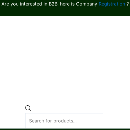
Are you interested in B2B, here is Company
Registration
?
Products
search