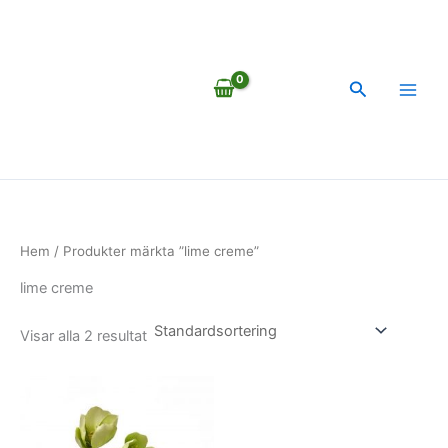
Hoppa
till
innehåll
Sök
Hem
/ Produkter märkta ”lime creme”
lime creme
Visar alla 2 resultat