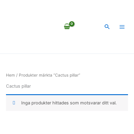
Hoppa
till
innehåll
Sök
Hem
/ Produkter märkta ”Cactus pillar”
Cactus pillar
Inga produkter hittades som motsvarar ditt val.