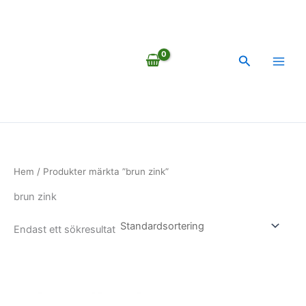
Hoppa
till
innehåll
Sök
Hem
/ Produkter märkta ”brun zink”
brun zink
Endast ett sökresultat