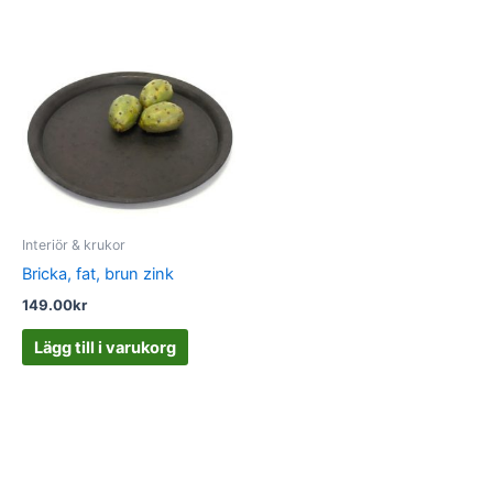
Interiör & krukor
Bricka, fat, brun zink
149.00
kr
Lägg till i varukorg