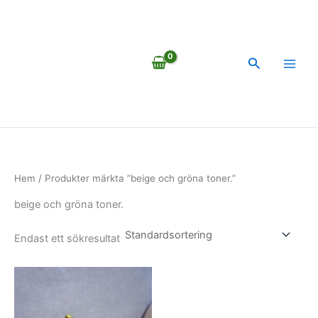
Hoppa
till
innehåll
Sök
Hem
/ Produkter märkta ”beige och gröna toner.”
beige och gröna toner.
Endast ett sökresultat