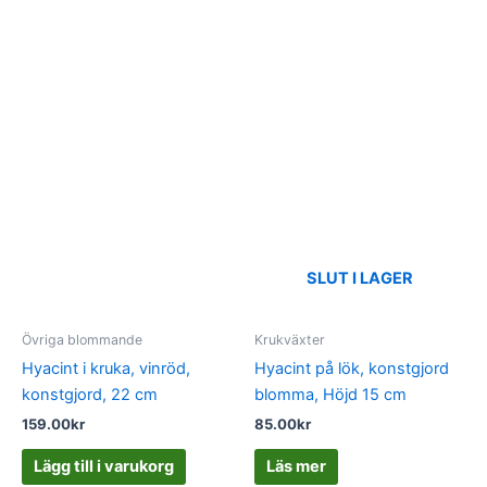
SLUT I LAGER
Övriga blommande
Krukväxter
Hyacint i kruka, vinröd,
Hyacint på lök, konstgjord
konstgjord, 22 cm
blomma, Höjd 15 cm
159.00
kr
85.00
kr
Lägg till i varukorg
Läs mer