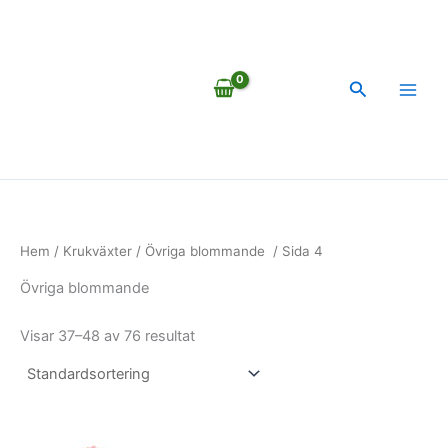
Hoppa
till
innehåll
Sök
Hem
/
Krukväxter
/
Övriga blommande
/ Sida 4
Övriga blommande
Visar 37–48 av 76 resultat