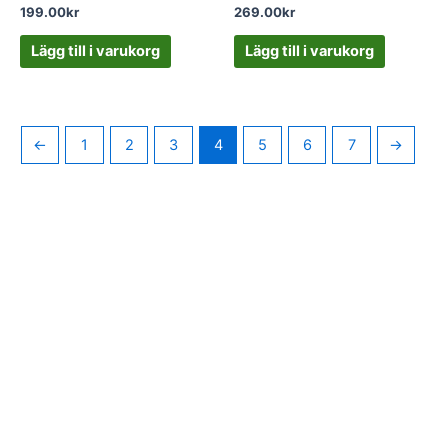
199.00
kr
269.00
kr
Lägg till i varukorg
Lägg till i varukorg
←
1
2
3
4
5
6
7
→