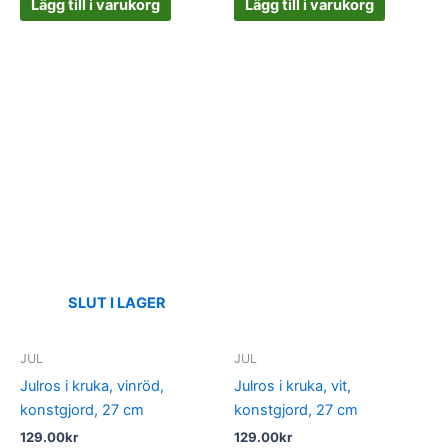
Lägg till i varukorg
Lägg till i varukorg
SLUT I LAGER
JUL
JUL
Julros i kruka, vinröd,
Julros i kruka, vit,
konstgjord, 27 cm
konstgjord, 27 cm
129.00
kr
129.00
kr