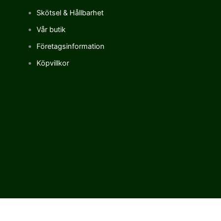
Skötsel & Hållbarhet
Vår butik
Företagsinformation
Köpvillkor
Vi använder cookies för att förbättra vår upplevelse på vår sajt.
Genom att använda vår webbplats samtycker du till vår