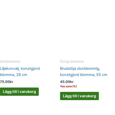
Snittblommor
Övriga blommor
Liljekonvalj, konstgjord
Brudslöja storblommig,
blomma, 28 cm
konstgjord blomma, 55 cm
75.00
kr
45.00
kr
You save
(
%)
Lägg till i varukorg
Lägg till i varukorg