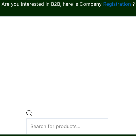
Are you interested in B2B, here is Company
Registration
?
Products
search