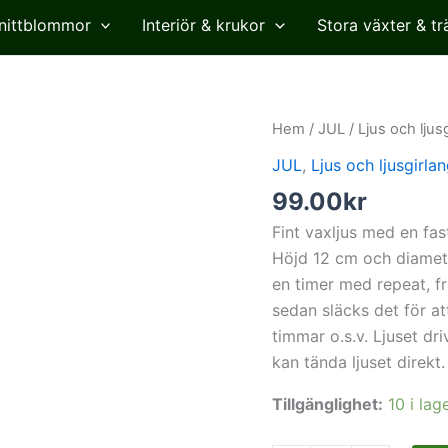
nittblommor
Interiör & krukor
Stora växter & tr
Vaxljus
Hem
/
JUL
/
Ljus och ljus
LED
JUL
,
Ljus och ljusgirla
med
99.00
kr
timer,
creme,
Fint vaxljus med en fas
12cm
Höjd 12 cm och diameter
mängd
en timer med repeat, fr
sedan släcks det för a
timmar o.s.v. Ljuset dr
kan tända ljuset direkt.
Tillgänglighet:
10 i lag