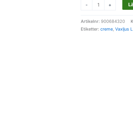
Lä
-
+
Artikelnr:
900684320
K
Etiketter:
creme
,
Vaxljus 