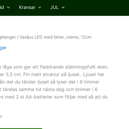
äd
Kransar
JUL
girlanger
/ Vaxljus LED med timer, creme, 12cm
nger
t låga som ger ett fladdrande stämningsfullt sken.
 5,5 cm. Fin matt struktur på ljuset.. Ljuset har
ån det du tänder ljuset så lyser det i 6 timmar
tt tändas samma tid nästa dag och brinner i 6
ivs med 2 st AA-batterier som följer med så att du
er