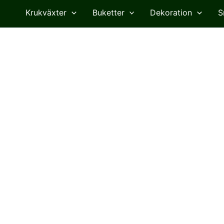
Krukväxter
Buketter
Dekoration
S