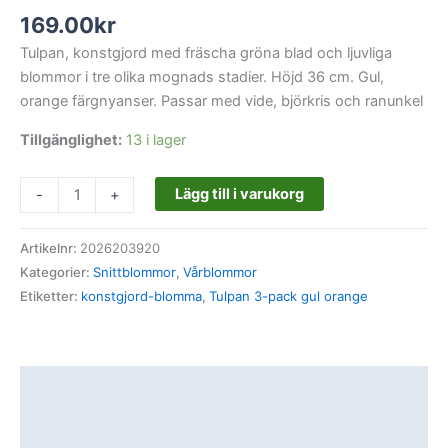
169.00
kr
Tulpan, konstgjord med fräscha gröna blad och ljuvliga
blommor i tre olika mognads stadier. Höjd 36 cm. Gul,
orange färgnyanser. Passar med vide, björkris och ranunkel
Tillgänglighet:
13 i lager
Lägg till i varukorg
-
+
Artikelnr:
2026203920
Kategorier:
Snittblommor
,
Vårblommor
Etiketter:
konstgjord-blomma
,
Tulpan 3-pack gul orange
Beskrivning
Ytterligare information