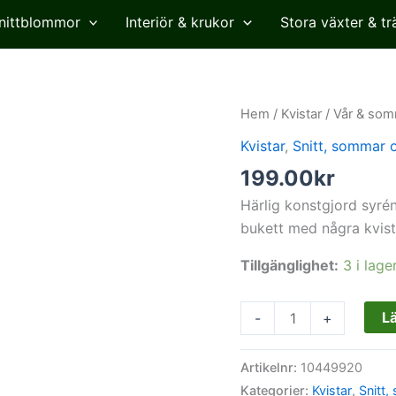
nittblommor
Interiör & krukor
Stora växter & tr
Syrén,
Hem
/
Kvistar
/
Vår & som
lila,
Kvistar
,
Snitt, sommar 
konstgjord
199.00
kr
blomma,
70
Härlig konstgjord syrénk
cm
bukett med några kvist
mängd
Tillgänglighet:
3 i lage
Lä
-
+
Artikelnr:
10449920
Kategorier:
Kvistar
,
Snitt