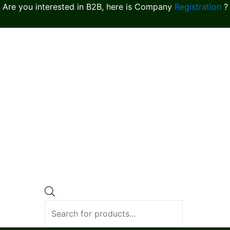
Are you interested in B2B, here is Company
Registration
?
Products
search