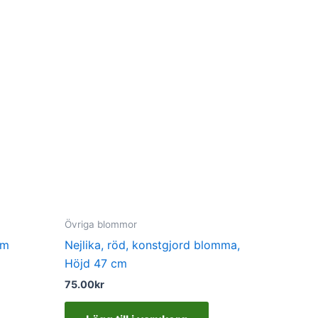
Övriga blommor
cm
Nejlika, röd, konstgjord blomma,
Höjd 47 cm
75.00
kr