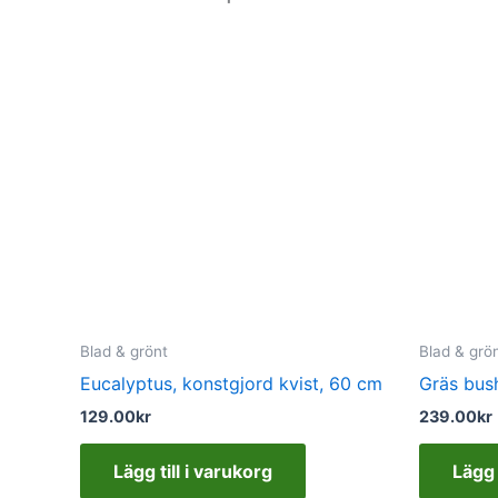
Blad & grönt
Blad & grö
Eucalyptus, konstgjord kvist, 60 cm
Gräs bush
129.00
kr
239.00
kr
Lägg till i varukorg
Lägg 