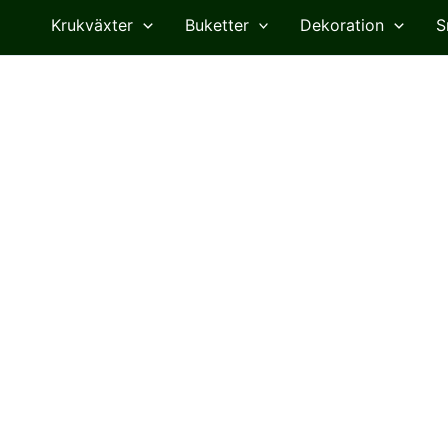
Krukväxter
Buketter
Dekoration
S