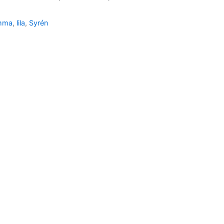
omma
,
lila
,
Syrén