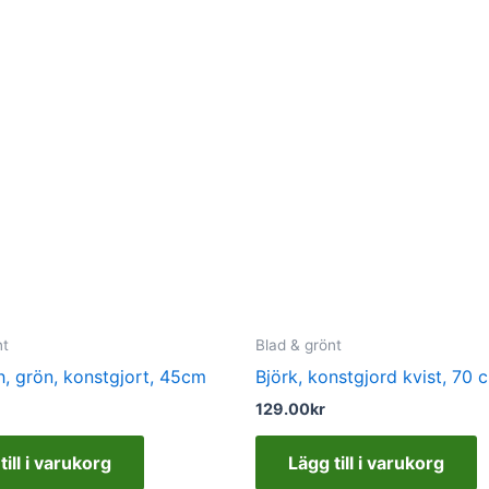
nt
Blad & grönt
, grön, konstgjort, 45cm
Björk, konstgjord kvist, 70 
129.00
kr
till i varukorg
Lägg till i varukorg