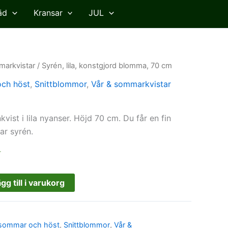
äd
Kransar
JUL
markvistar
/ Syrén, lila, konstgjord blomma, 70 cm
och höst
,
Snittblommor
,
Vår & sommarkvistar
vist i lila nyanser. Höjd 70 cm. Du får en fin
ar syrén.
r
gg till i varukorg
, sommar och höst
,
Snittblommor
,
Vår &