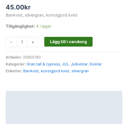
45.00
kr
Barrkvist, silvergran, konstgjord kvist
Tillgänglighet:
4 i lager
Lägg till i varukorg
-
+
Artikelnr:
20955190
Kategorier:
Gran,tall & cypress
,
JUL
,
Julkvistar
,
Kvistar
Etiketter:
Barrkvist
,
konstgjord kvist
,
silvergran
Beskrivning
Ytterligare information
Recensioner (0)