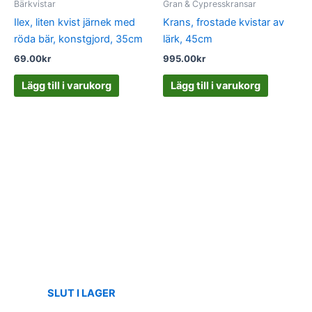
Bärkvistar
Gran & Cypresskransar
Ilex, liten kvist järnek med
Krans, frostade kvistar av
röda bär, konstgjord, 35cm
lärk, 45cm
69.00
kr
995.00
kr
Lägg till i varukorg
Lägg till i varukorg
SLUT I LAGER