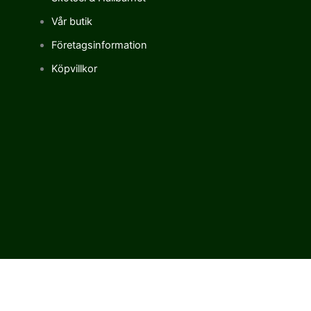
Vår butik
Företagsinformation
Köpvillkor
Vi använder cookies för att förbättra vår upplevelse på vår sajt.
Genom att använda vår webbplats samtycker du till vår
användning av cookies.