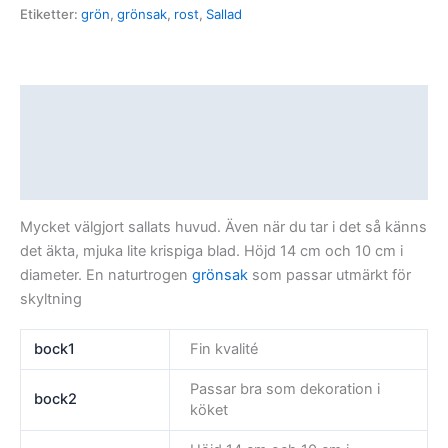
Etiketter:
grön
,
grönsak
,
rost
,
Sallad
Beskrivning
Ytterligare information
Recensioner (0)
Mycket välgjort sallats huvud. Även när du tar i det så känns
det äkta, mjuka lite krispiga blad. Höjd 14 cm och 10 cm i
diameter. En naturtrogen
grönsak
som passar utmärkt för
skyltning
bock1
Fin kvalité
Passar bra som dekoration i
bock2
köket