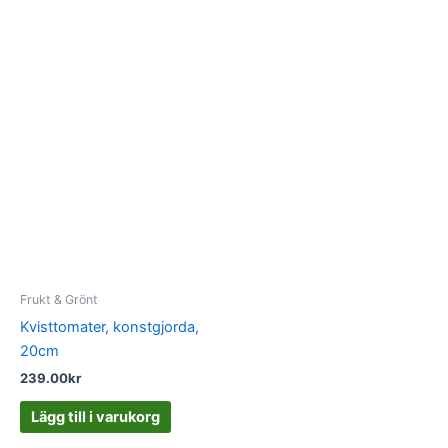
Frukt & Grönt
Kvisttomater, konstgjorda,
20cm
239.00
kr
Lägg till i varukorg