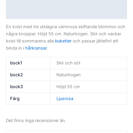
Ytterligare information
Recensioner (0)
En kvist med tre utslagna varmrosa skiftande blommor och
några knoppar. Höjd 55 cm. Naturtrogen. Skir och vacker
kvist till sommarens alla
buketter
och passar jättefint att
binda in i
hårkransar
.
bock1
Skir och söt
bock2
Naturtrogen
bock3
Höjd 55 cm
Färg
Ljusrosa
Det finns inga recensioner än.