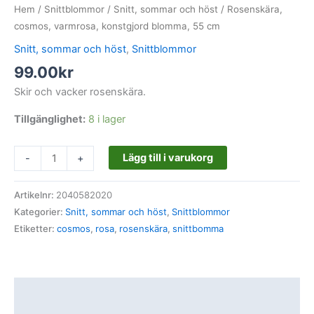
Hem
/
Snittblommor
/
Snitt, sommar och höst
/ Rosenskära,
cosmos, varmrosa, konstgjord blomma, 55 cm
Snitt, sommar och höst
,
Snittblommor
99.00
kr
Skir och vacker rosenskära.
Tillgänglighet:
8 i lager
Lägg till i varukorg
-
+
Artikelnr:
2040582020
Kategorier:
Snitt, sommar och höst
,
Snittblommor
Etiketter:
cosmos
,
rosa
,
rosenskära
,
snittbomma
Beskrivning