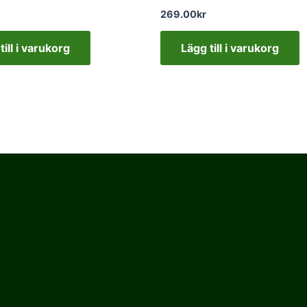
269.00
kr
till i varukorg
Lägg till i varukorg