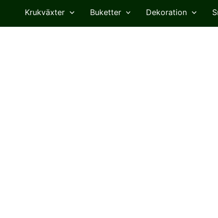
Krukväxter
Buketter
Dekoration
S