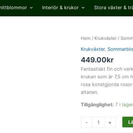
nittblommor
Interiör & krukor
Stora växter & tr
Ros
Hem
/
Krukväxter
/
Somm
i
Krukväxter
,
Sommarbl
kruka,
449.00
kr
ljusrosa,
konstgjord,
Fantastiskt fin och ve
43
krukan som är 7,5 cm 
cm
rosa konstgjorda rosor 
mängd
altanen.
Tillgänglighet:
7 i lage
Lä
-
+