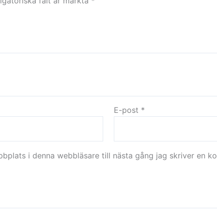
igatoriska fält är märkta
*
E-post
*
plats i denna webbläsare till nästa gång jag skriver en k