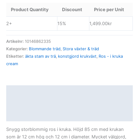
Product Quantity
Discount
Price per Unit
2+
15%
1,499.00
kr
Artikelnr:
10146862335
Kategorier:
Blommande träd
,
Stora växter & träd
Etiketter:
äkta stam av trä
,
konstgjord krukväxt
,
Ros - i kruka
cream
Beskrivning
Ytterligare information
Recensioner (0)
Snygg storblommig ros i kruka. Höjd 85 cm med krukan
som är 12 cm hög och 12 cm i diameter. Mycket välgjord,