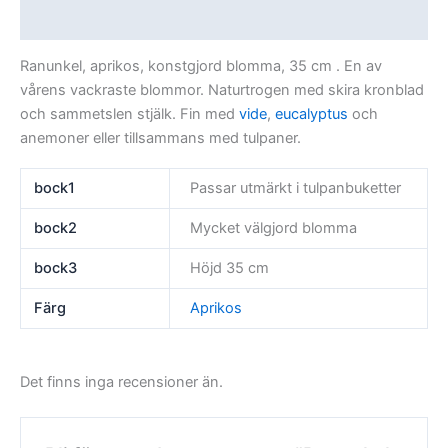
Recensioner (0)
Ranunkel, aprikos, konstgjord blomma, 35 cm . En av
vårens vackraste blommor. Naturtrogen med skira kronblad
och sammetslen stjälk. Fin med
vide
,
eucalyptus
och
anemoner eller tillsammans med tulpaner.
bock1
Passar utmärkt i tulpanbuketter
bock2
Mycket välgjord blomma
bock3
Höjd 35 cm
Färg
Aprikos
Det finns inga recensioner än.