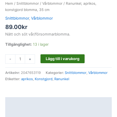
Hem
/
Snittblommor
/
Vårblommor
/ Ranunkel, aprikos,
konstgjord blomma, 35 cm
Snittblommor
,
Vårblommor
89.00
kr
Nätt och söt vår/försommarblomma.
Tillgänglighet:
13 i lager
Lägg till i varukorg
-
+
Artikelnr:
2047653119
Kategorier:
Snittblommor
,
Vårblommor
Etiketter:
aprikos
,
Konstgjord
,
Ranunkel
Beskrivning
Ytterligare information