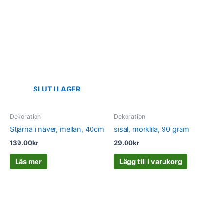
SLUT I LAGER
Dekoration
Dekoration
Stjärna i näver, mellan, 40cm
sisal, mörklila, 90 gram
139.00
kr
29.00
kr
Läs mer
Lägg till i varukorg