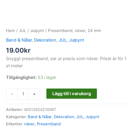
Hem
/
JUL
/
Julpynt
/ Presentband, näver, 24 mm
Band & Nålar
,
Dekoration
,
JUL
,
Julpynt
19.00
kr
Snyggt presentband, ser ut precis som näver. Priset är för 1
st meter
Tillgänglighet:
53 i lager
Lägg till i varukorg
-
+
Artikelnr:
40512824210067
Kategorier:
Band & Nålar
,
Dekoration
,
JUL
,
Julpynt
Etiketter:
näver
,
Presentband