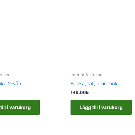
krukor
Interiör & krukor
ake 2-vån
Bricka, fat, brun zink
149.00
kr
till i varukorg
Lägg till i varukorg