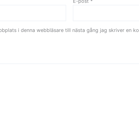
E-post
*
plats i denna webbläsare till nästa gång jag skriver en k