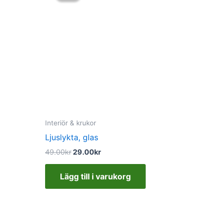
var:
är:
49.00kr.
29.00kr.
Interiör & krukor
Ljuslykta, glas
49.00
kr
29.00
kr
Lägg till i varukorg