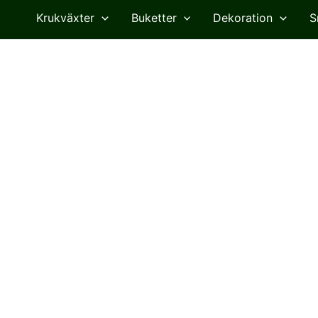
Krukväxter
Buketter
Dekoration
S