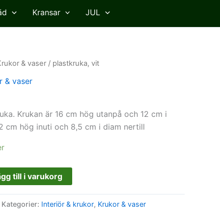
äd
Kransar
JUL
Krukor & vaser
/ plastkruka, vit
r & vaser
ruka. Krukan är 16 cm hög utanpå och 12 cm i
2 cm hög inuti och 8,5 cm i diam nertill
er
gg till i varukorg
Kategorier:
Interiör & krukor
,
Krukor & vaser