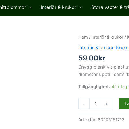
nittblommor
Interiör & krukor
Stora växter & tr
plastkruka,
Hem
/
Interiör & krukor
/
vit
Interiör & krukor
,
Kruko
mängd
59.00
kr
Snygg blank vit plastk
diameter upptill samt 1
Tillgänglighet:
41 i lag
Lä
-
+
Artikelnr:
80205151713