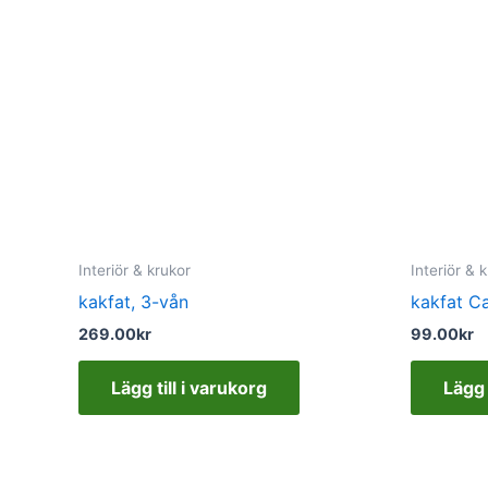
Interiör & krukor
Interiör & 
kakfat, 3-vån
kakfat C
269.00
kr
99.00
kr
Lägg till i varukorg
Lägg 