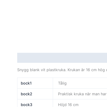
Beskrivning
Ytterligare information
Recensi
Snygg blank vit plastkruka. Krukan är 16 cm hög u
bock1
Tålig
bock2
Praktisk kruka när man ha
bock3
Höjd 16 cm