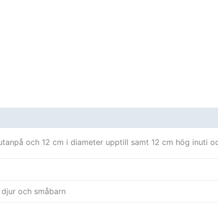
oner (0)
tanpå och 12 cm i diameter upptill samt 12 cm hög inuti oc
r djur och småbarn