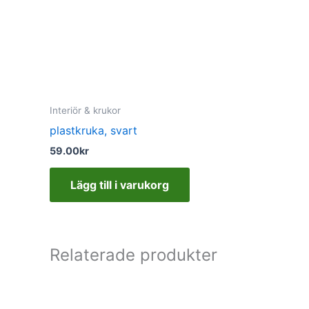
Interiör & krukor
plastkruka, svart
59.00
kr
Lägg till i varukorg
Relaterade produkter