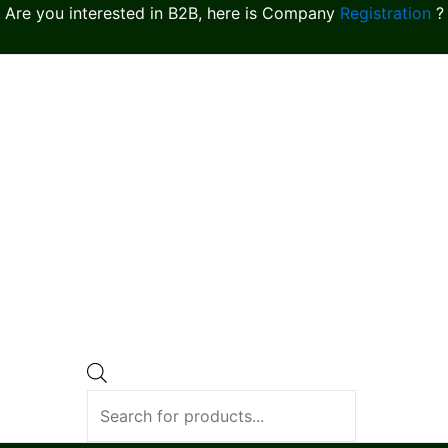
Are you interested in B2B, here is Company
Registration
?
Products
search