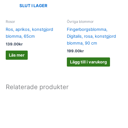
SLUT I LAGER
Rosor
Övriga blommor
Ros, aprikos, konstgjord
Fingerborgsblomma,
blomma, 65cm
Digitalis, rosa, konstgjord
blomma, 90 cm
139.00
kr
199.00
kr
Läs mer
Lägg till i varukorg
Relaterade produkter