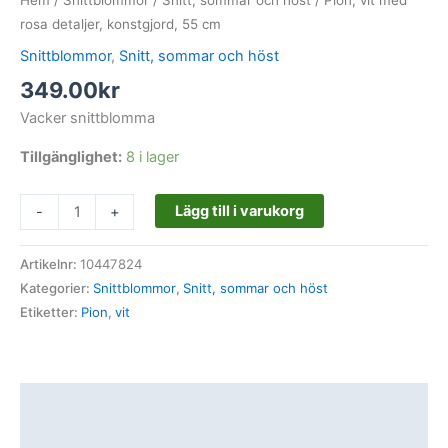
rosa detaljer, konstgjord, 55 cm
Snittblommor
,
Snitt, sommar och höst
349.00
kr
Vacker snittblomma
Tillgänglighet:
8 i lager
Lägg till i varukorg
-
+
Artikelnr:
10447824
Kategorier:
Snittblommor
,
Snitt, sommar och höst
Etiketter:
Pion
,
vit
Beskrivning
Ytterligare information