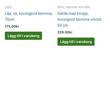
Liljor
Snitt, sommar och höst
Lilja, vit, konstgjord blomma,
Dahlia med knopp,
75cm
konstgord blomma vinröd,
50 cm
175.00
kr
239.00
kr
Lägg till i varukorg
Lägg till i varukorg